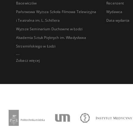
Bacewiczów
Recenzent
Państwowa Wyższa Szkoła Filmowa Telewizyjna
Wydawca
i Teatralna im. L. Schillera
Data wydania
Wyższe Seminarium Duchowne w Łodzi
Akademia Sztuk Pięknych im. Władysława
Strzemińskiego w Łodzi
...
Zobacz więcej