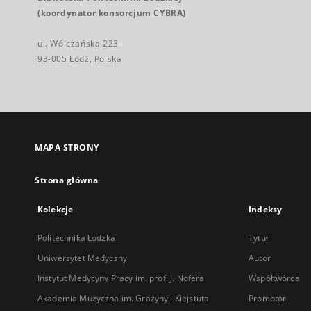
(koordynator konsorcjum CYBRA)
ul. Wólczańska 223
93-005 Łódź, Polska
MAPA STRONY
Strona główna
Kolekcje
Indeksy
Politechnika Łódzka
Tytuł
Uniwersytet Medyczny
Autor
Instytut Medycyny Pracy im. prof. J. Nofera
Współtwórca
Akademia Muzyczna im. Grażyny i Kiejstuta
Promotor