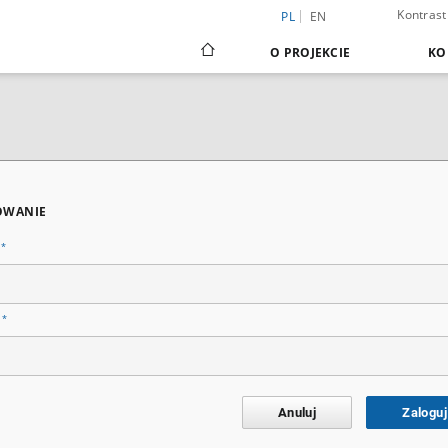
Kontrast
PL
EN
O PROJEKCIE
KO
OWANIE
*
n
*
o
Anuluj
Zaloguj