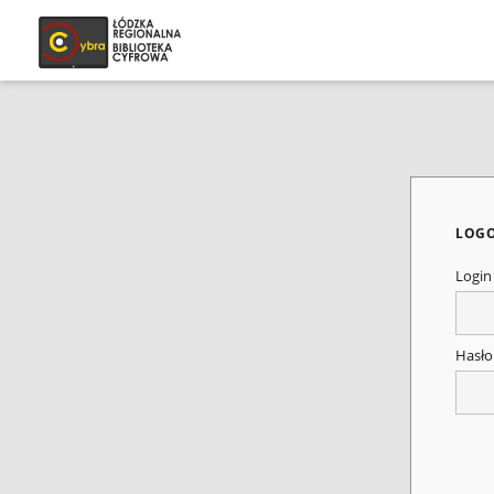
LOG
Logi
Hasł