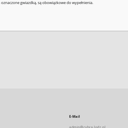
a oznaczone gwiazdką, są obowiązkowe do wypełnienia.
E-Mail
admin@cybra.lodz.pl