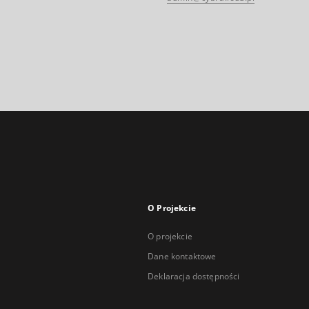
O Projekcie
O projekcie
Dane kontaktowe
Deklaracja dostępności