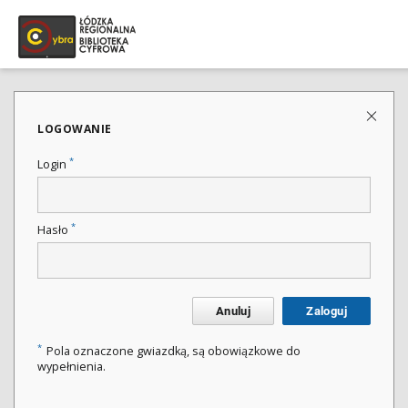
LOGOWANIE
*
Login
*
Hasło
Anuluj
Zaloguj
*
Pola oznaczone gwiazdką, są obowiązkowe do
wypełnienia.