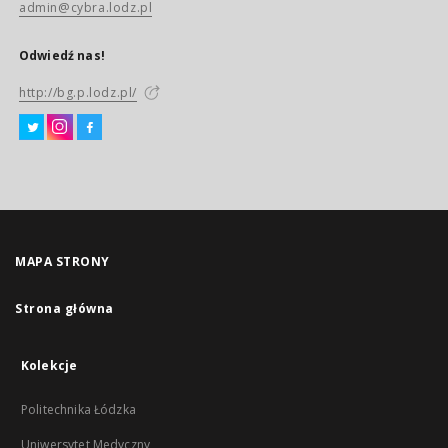
admin@cybra.lodz.pl
Odwiedź nas!
http://bg.p.lodz.pl/
MAPA STRONY
Strona główna
Kolekcje
Politechnika Łódzka
Uniwersytet Medyczny