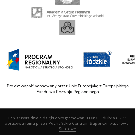
Projekt współfinansowany przez Unię Europejską z Europejskiego
Funduszu Rozwoju Regionalnego
Ten serwis działa dzięki oprogramowaniu
DInGO dLibra 6.2.11
opracowanemu przez
Poznańskie Centrum Superkomputerowo-
Sieciowe