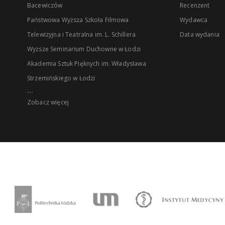
Bacewiczów
Recenzent
Państwowa Wyższa Szkoła Filmowa
Wydawca
Telewizyjna i Teatralna im. L. Schillera
Data wydania
Wyższe Seminarium Duchowne w Łodzi
Akademia Sztuk Pięknych im. Władysława
Strzemińskiego w Łodzi
...
Zobacz więcej