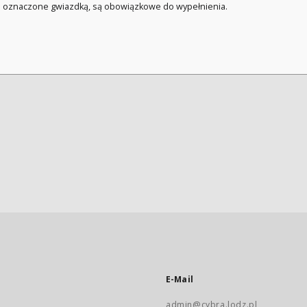
a oznaczone gwiazdką, są obowiązkowe do wypełnienia.
E-Mail
admin@cybra.lodz.pl