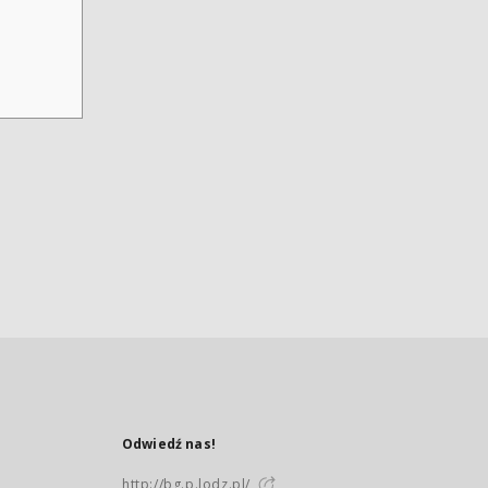
Odwiedź nas!
http://bg.p.lodz.pl/