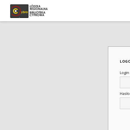
LOG
Login
Hasł