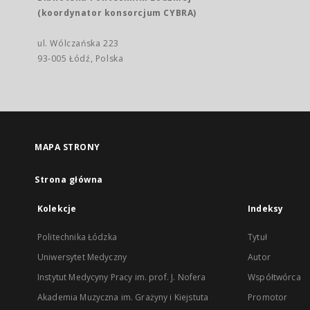
(koordynator konsorcjum CYBRA)
ul. Wólczańska 223
93-005 Łódź, Polska
MAPA STRONY
Strona główna
Kolekcje
Indeksy
Politechnika Łódzka
Tytuł
Uniwersytet Medyczny
Autor
Instytut Medycyny Pracy im. prof. J. Nofera
Współtwórca
Akademia Muzyczna im. Grażyny i Kiejstuta
Promotor