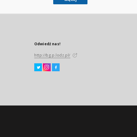
Odwiedź nas!
http://bg.p.lodz.pl/