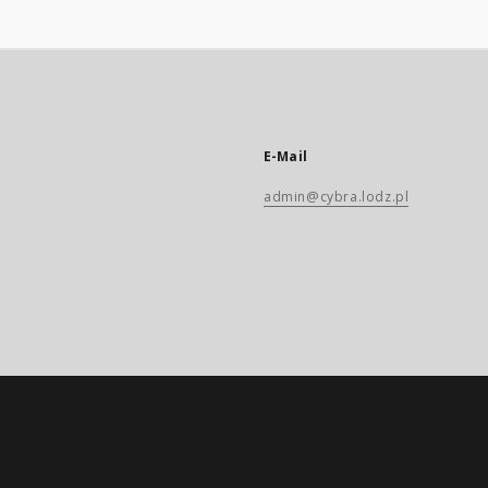
E-Mail
admin@cybra.lodz.pl