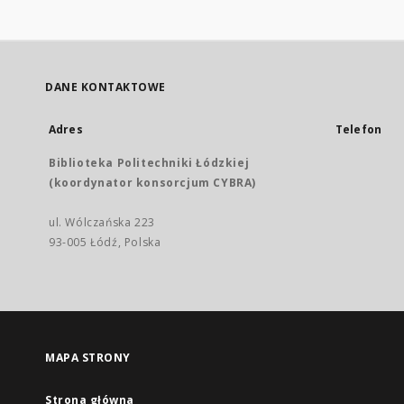
DANE KONTAKTOWE
Adres
Telefon
Biblioteka Politechniki Łódzkiej
(koordynator konsorcjum CYBRA)
ul. Wólczańska 223
93-005 Łódź, Polska
MAPA STRONY
Strona główna