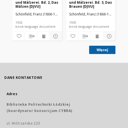
und Mälzerei. Bd. 2, Das
und Mälzerei. Bd. 3, Das
und
Mälzen [DJVU]
Brauen [DJVU]
Ro
un
Schönfeld, Franz (1866-1940).
Schönfeld, Franz (1866-1940).
Sch
be
Bi
1932
1935
193
book language document
book language document
Więcej
DANE KONTAKTOWE
Adres
Biblioteka Politechniki Łódzkiej
(koordynator konsorcjum CYBRA)
ul. Wólczańska 223