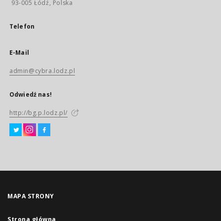
93-005 Łódź, Polska
Telefon
E-Mail
admin@cybra.lodz.pl
Odwiedź nas!
http://bg.p.lodz.pl/
MAPA STRONY
Strona główna