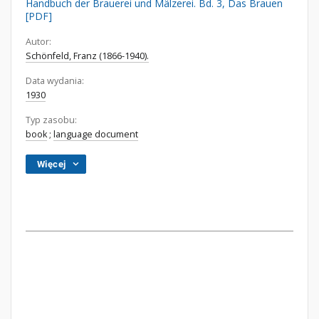
Handbuch der Brauerei und Mälzerei. Bd. 3, Das Brauen
[PDF]
Autor:
Schönfeld, Franz (1866-1940).
Data wydania:
1930
Typ zasobu:
book
;
language document
Więcej