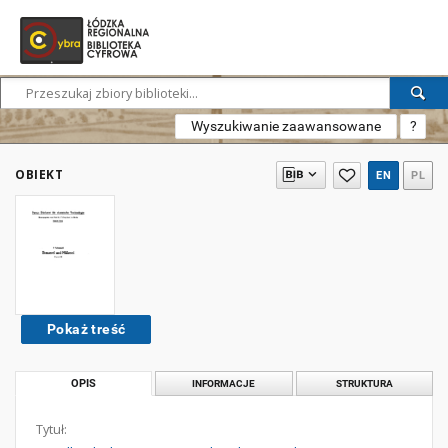
Wyszukiwanie zaawansowane
?
OBIEKT
EN
PL
Pokaż treść
OPIS
INFORMACJE
STRUKTURA
Tytuł: