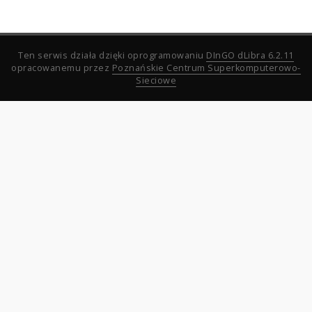
Ten serwis działa dzięki oprogramowaniu
DInGO dLibra 6.2.11
opracowanemu przez
Poznańskie Centrum Superkomputerowo-
Sieciowe