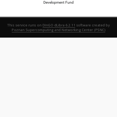
Development Fund
This service runs on
DInGO dLibra 6.2.11
software created by
Poznan Supercomputing and Networking Center (PSNC)