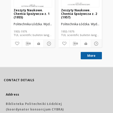
Zeszyty Naukowe.
Zeszyty Naukowe.
Ze
Chemia Spożywcza z. 1
Chemia Spożywcza z. 2
Ch
(1955)
(1957)
(19
Politechnika Łódzka. Wydzial Chemii Spożywczej.
Politechnika Łódzka. Wydzial Chemii
Chitruk, Wiktor. Red
Pol
1955-1979.
1955-1979.
195
TUL scientific bulletin language document
TUL scientific bulletin language 
More
CONTACT DETAILS
Address
Biblioteka Politechniki Łódzkiej
(koordynator konsorcjum CYBRA)