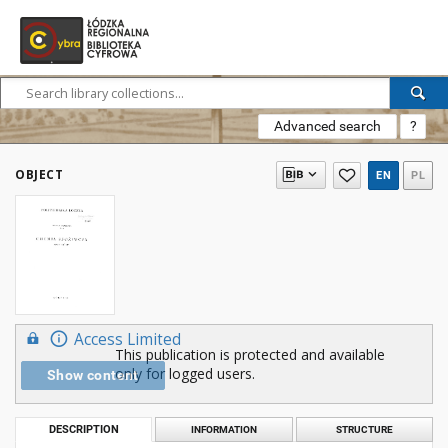
Advanced search
?
OBJECT
EN
PL
Access Limited
This publication is protected and available
only for logged users.
Show content
DESCRIPTION
INFORMATION
STRUCTURE