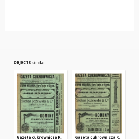
OBJECTS
similar
Gazeta cukrownicza R.
Gazeta cukrownicza R.
Ga