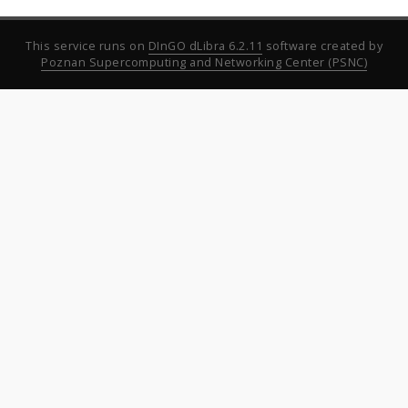
This service runs on
DInGO dLibra 6.2.11
software created by
Poznan Supercomputing and Networking Center (PSNC)