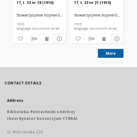
17, t. 33 nr 18 (1910)
17, t. 33 nr 21 (1910)
17,
Stowarzyszenie Inżynierów i Techników Przemysłu Rolnego i Spożywc
Stowarzyszenie Inżynierów i Techni
Sto
1910
1910
191
language document serial
language document serial
More
CONTACT DETAILS
Address
Biblioteka Politechniki Łódzkiej
(koordynator konsorcjum CYBRA)
ul. Wólczańska 223