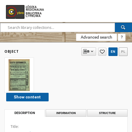
Advanced search
?
OBJECT
EN
PL
Show content
DESCRIPTION
INFORMATION
STRUCTURE
Title: