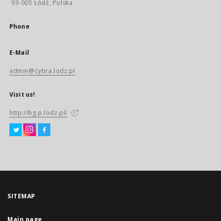
93-005 Łódź, Polska
Phone
E-Mail
admin@cybra.lodz.pl
Visit us!
http://bg.p.lodz.pl/
SITEMAP
Main page