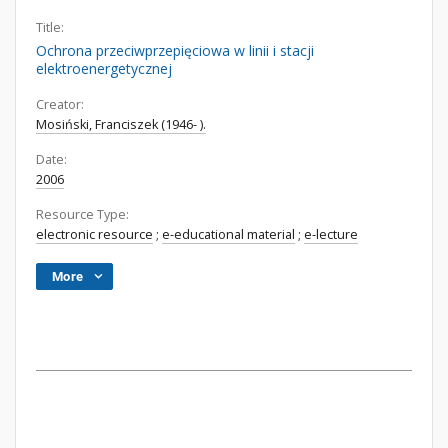
Title:
Ochrona przeciwprzepięciowa w linii i stacji
elektroenergetycznej
Creator:
Mosiński, Franciszek (1946- ).
Date:
2006
Resource Type:
electronic resource
;
e-educational material
;
e-lecture
More