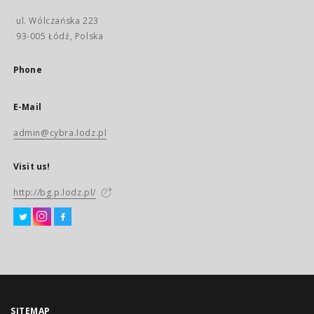
ul. Wólczańska 223
93-005 Łódź, Polska
Phone
E-Mail
admin@cybra.lodz.pl
Visit us!
http://bg.p.lodz.pl/
SITEMAP