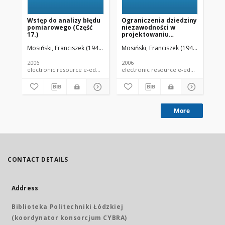
Wstęp do analizy błędu
Ograniczenia dziedziny
Pr
pomiarowego (Część
niezawodności w
pr
17.)
projektowaniu
probabilistycznym
Mosiński, Franciszek (1946- ).
Mosiński, Franciszek (1946- ).
Mos
(16.6. Ograniczenia
dziedziny
niezawodności w
2006
2006
200
projektowaniu
electronic resource e-educational material e-lecture
probabilistycznym)
More
CONTACT DETAILS
Address
Biblioteka Politechniki Łódzkiej
(koordynator konsorcjum CYBRA)