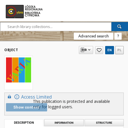
Advanced search
?
OBJECT
EN
PL
Access Limited
This publication is protected and available
only for logged users.
Show content
DESCRIPTION
INFORMATION
STRUCTURE