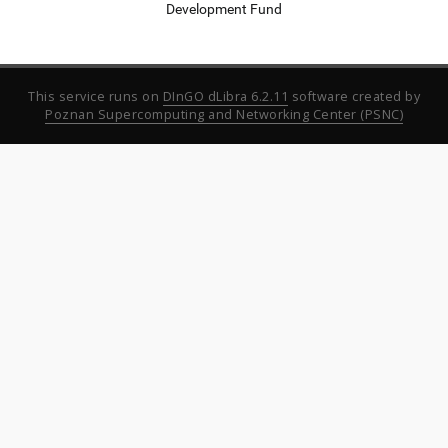
Development Fund
This service runs on
DInGO dLibra 6.2.11
software created by
Poznan Supercomputing and Networking Center (PSNC)