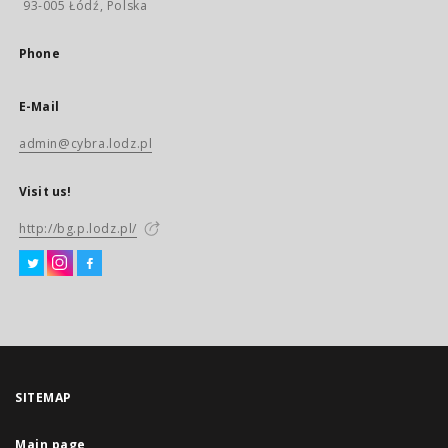
93-005 Łódź, Polska
Phone
E-Mail
admin@cybra.lodz.pl
Visit us!
http://bg.p.lodz.pl/
SITEMAP
Main page