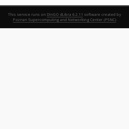
This service runs on
DInGO dLibra 6.2.11
software created by
Poznan Supercomputing and Networking Center (PSNC)