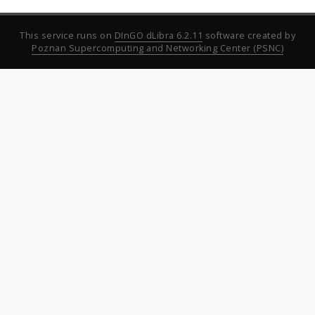
This service runs on
DInGO dLibra 6.2.11
software created by
Poznan Supercomputing and Networking Center (PSNC)