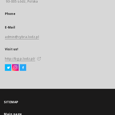
93-005 Łódź, Polska
Phone
E-Mail
admin@cybra.lodz.pl
Visit us!
http://bg.p.lodz.pl/
SITEMAP
Main page