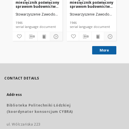
miesięcznik poświęcony
miesięcznik poświęcony
mi
sprawom budownictwa
sprawom budownictwa
sp
: organ Stowarzyszenia
: organ Stowarzyszenia
: 
Stowarzyszenie Zawodowe Przemysłowców Budowlanych Rzeczypospoli
Stowarzyszenie Zawodowe Przemysło
Sto
Zawodowego
Zawodowego
Za
Przemysłowców
Przemysłowców
Pr
Budowlanych R. P. R.
Budowlanych R. P. R.
Bu
1946
1946
194
XVIII nr 12 (1946)
XVIII nr 5 (1946)
XVI
serial language document
serial language document
More
CONTACT DETAILS
Address
Biblioteka Politechniki Łódzkiej
(koordynator konsorcjum CYBRA)
ul. Wólczańska 223