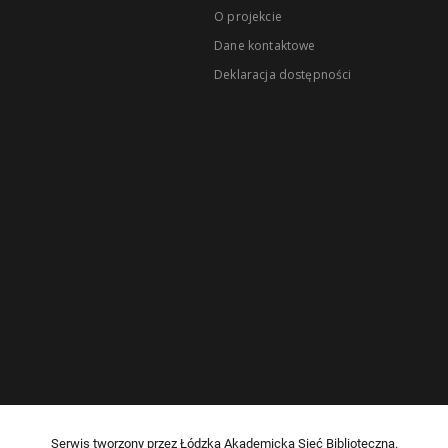
O projekcie
Dane kontaktowe
Deklaracja dostępności
Serwis tworzony przez Łódzką Akademicką Sieć Biblioteczną.