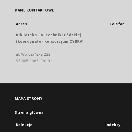
DANE KONTAKTOWE
Adres
Telefon
Biblioteka Politechniki Łódzkiej
(koordynator konsorcjum CYBRA)
ul. Wólczańska 223
93-005 Łódź, Polska
MAPA STRONY
Strona główna
Kolekcje
Indeksy