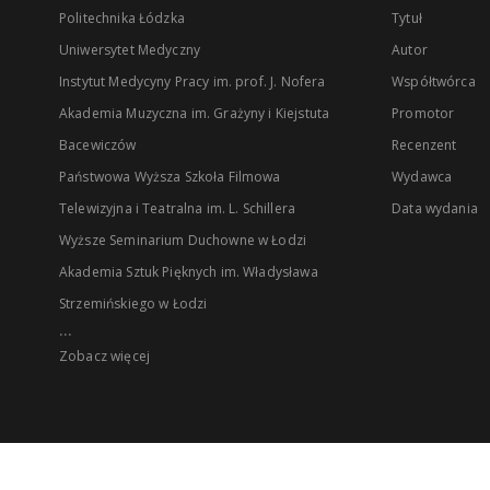
Politechnika Łódzka
Tytuł
Uniwersytet Medyczny
Autor
Instytut Medycyny Pracy im. prof. J. Nofera
Współtwórca
Akademia Muzyczna im. Grażyny i Kiejstuta
Promotor
Bacewiczów
Recenzent
Państwowa Wyższa Szkoła Filmowa
Wydawca
Telewizyjna i Teatralna im. L. Schillera
Data wydania
Wyższe Seminarium Duchowne w Łodzi
Akademia Sztuk Pięknych im. Władysława
Strzemińskiego w Łodzi
...
Zobacz więcej