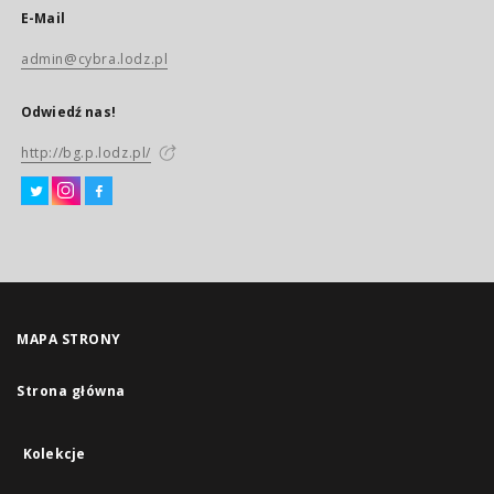
E-Mail
admin@cybra.lodz.pl
Odwiedź nas!
http://bg.p.lodz.pl/
MAPA STRONY
Strona główna
Kolekcje