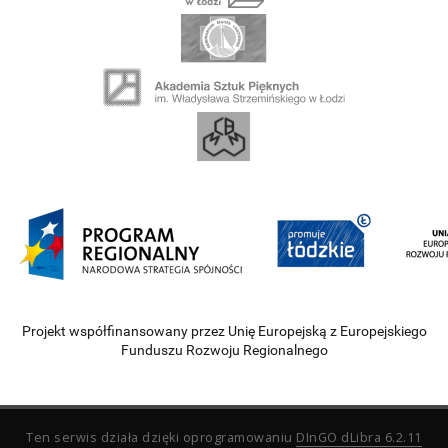
Projekt współfinansowany przez Unię Europejską z Europejskiego
Funduszu Rozwoju Regionalnego
Ten serwis działa dzięki oprogramowaniu
DInGO dLibra 6.2.11