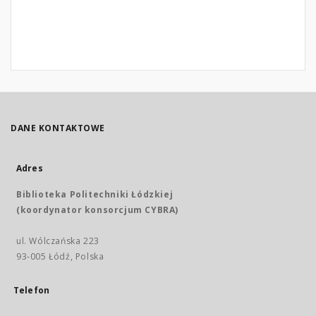
DANE KONTAKTOWE
Adres
Biblioteka Politechniki Łódzkiej
(koordynator konsorcjum CYBRA)
ul. Wólczańska 223
93-005 Łódź, Polska
Telefon