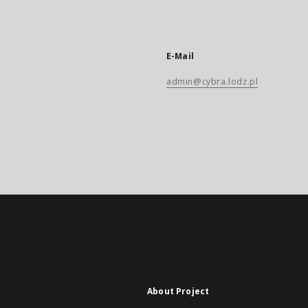
E-Mail
admin@cybra.lodz.pl
About Project