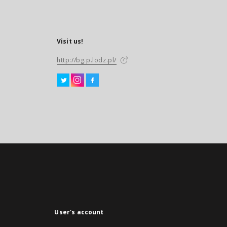
Visit us!
http://bg.p.lodz.pl/
User's account