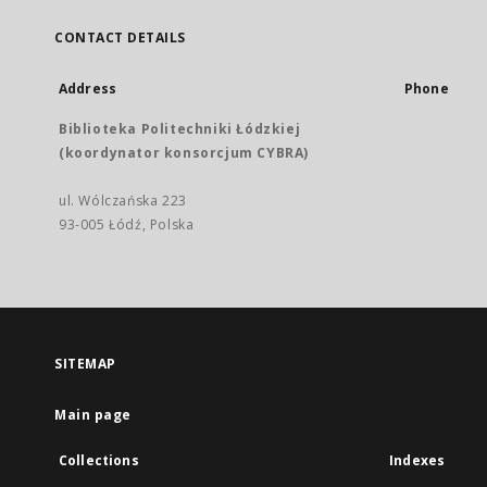
CONTACT DETAILS
Address
Phone
Biblioteka Politechniki Łódzkiej
(koordynator konsorcjum CYBRA)
ul. Wólczańska 223
93-005 Łódź, Polska
SITEMAP
Main page
Collections
Indexes