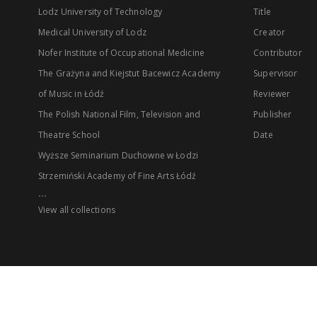
Lodz University of Technology
Title
Medical University of Lodz
Creator
Nofer Institute of Occupational Medicine
Contributor
The Grażyna and Kiejstut Bacewicz Academy
Supervisor
of Music in Łódź
Reviewer
The Polish National Film, Television and
Publisher
Theatre School
Date
Wyższe Seminarium Duchowne w Łodzi
Strzemiński Academy of Fine Arts Łódź
...
View all collections