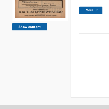
More
Show content