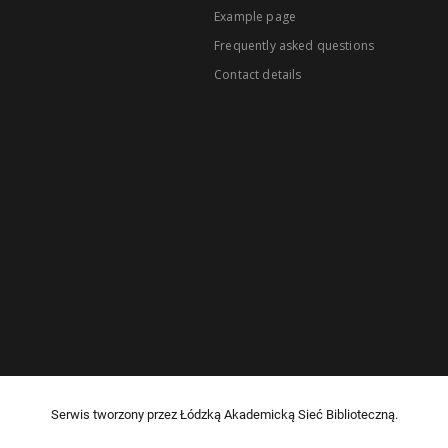
Example page
Frequently asked questions
Contact details
Serwis tworzony przez Łódzką Akademicką Sieć Biblioteczną.