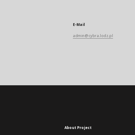
E-Mail
admin@cybra.lodz.pl
About Project