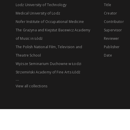
Lodz University of Technology
Title
Medical University of Lodz
Creator
Nofer Institute of Occupational Medicine
Contributor
The Grażyna and Kiejstut Bacewicz Academy
Supervisor
of Music in Łódź
Reviewer
The Polish National Film, Television and
Publisher
Theatre School
Date
Wyższe Seminarium Duchowne w Łodzi
Strzemiński Academy of Fine Arts Łódź
...
View all collections