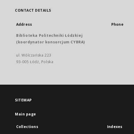
CONTACT DETAILS
Address
Phone
Biblioteka Politechniki Łódzkiej
(koordynator konsorcjum CYBRA)
ul. Wólczańska 223
93-005 Łódź, Polska
SITEMAP
Main page
Collections
Indexes