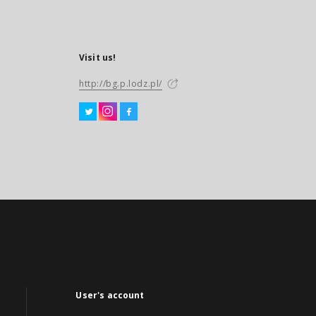
Visit us!
http://bg.p.lodz.pl/
User's account