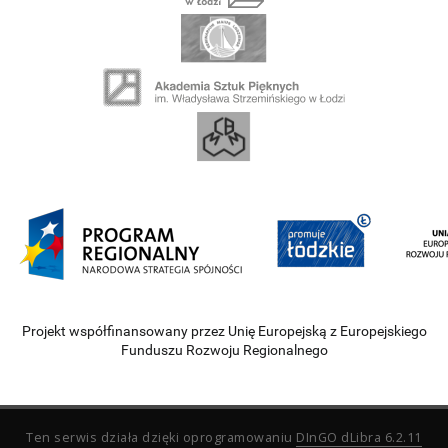
Projekt współfinansowany przez Unię Europejską z Europejskiego
Funduszu Rozwoju Regionalnego
Ten serwis działa dzięki oprogramowaniu
DInGO dLibra 6.2.11