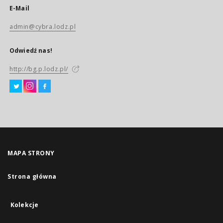
E-Mail
admin@cybra.lodz.pl
Odwiedź nas!
http://bg.p.lodz.pl/
MAPA STRONY
Strona główna
Kolekcje