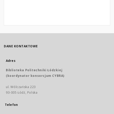
DANE KONTAKTOWE
Adres
Biblioteka Politechniki Łódzkiej
(koordynator konsorcjum CYBRA)
ul. Wólczańska 223
93-005 Łódź, Polska
Telefon