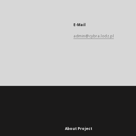
E-Mail
admin@cybra.lodz.pl
About Project