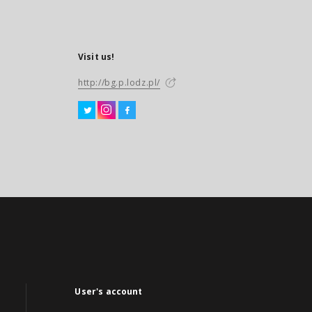
Visit us!
http://bg.p.lodz.pl/
User's account