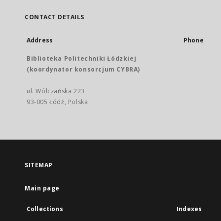
CONTACT DETAILS
Address
Phone
Biblioteka Politechniki Łódzkiej
(koordynator konsorcjum CYBRA)
ul. Wólczańska 223
93-005 Łódź, Polska
SITEMAP
Main page
Collections
Indexes