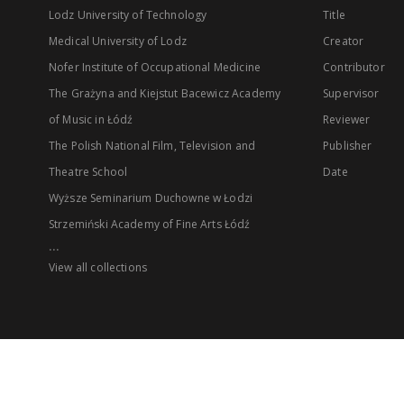
Lodz University of Technology
Title
Medical University of Lodz
Creator
Nofer Institute of Occupational Medicine
Contributor
The Grażyna and Kiejstut Bacewicz Academy
Supervisor
of Music in Łódź
Reviewer
The Polish National Film, Television and
Publisher
Theatre School
Date
Wyższe Seminarium Duchowne w Łodzi
Strzemiński Academy of Fine Arts Łódź
...
View all collections