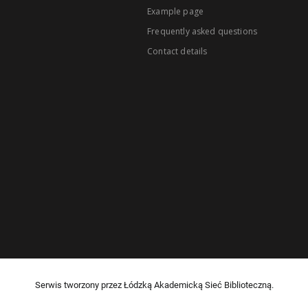
Example page
Frequently asked questions
Contact details
Serwis tworzony przez Łódzką Akademicką Sieć Biblioteczną.