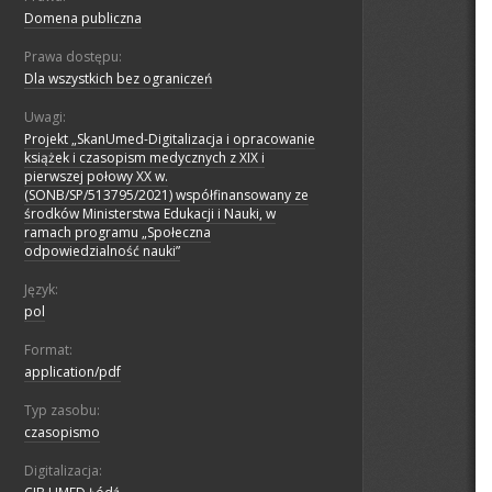
Domena publiczna
Prawa dostępu:
Dla wszystkich bez ograniczeń
Uwagi:
Projekt „SkanUmed-Digitalizacja i opracowanie
książek i czasopism medycznych z XIX i
pierwszej połowy XX w.
(SONB/SP/513795/2021) współfinansowany ze
środków Ministerstwa Edukacji i Nauki, w
ramach programu „Społeczna
odpowiedzialność nauki”
Język:
pol
Format:
application/pdf
Typ zasobu:
czasopismo
Digitalizacja: