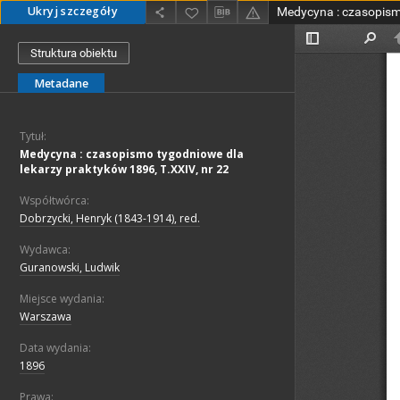
Ukryj szczegóły
Struktura obiektu
Metadane
Tytuł:
Medycyna : czasopismo tygodniowe dla
lekarzy praktyków 1896, T.XXIV, nr 22
Współtwórca:
Dobrzycki, Henryk (1843-1914), red.
Wydawca:
Guranowski, Ludwik
Miejsce wydania:
Warszawa
Data wydania:
1896
Prawa: