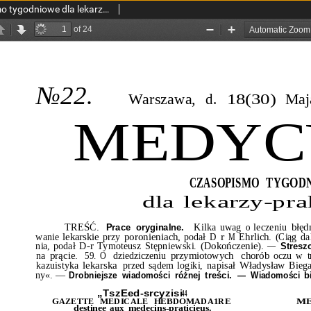
Medycyna : czasopismo tygodniowe dla lekarzy praktyków 1896, T.XXIV, nr 22