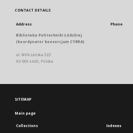
CONTACT DETAILS
Address
Phone
Biblioteka Politechniki Łódzkiej
(koordynator konsorcjum CYBRA)
ul. Wólczańska 223
93-005 Łódź, Polska
SITEMAP
Main page
Collections
Indexes