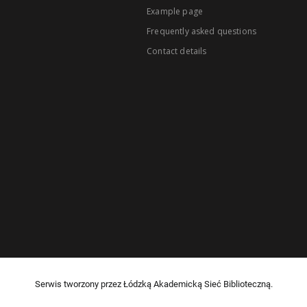
Example page
Frequently asked questions
Contact details
Serwis tworzony przez Łódzką Akademicką Sieć Biblioteczną.