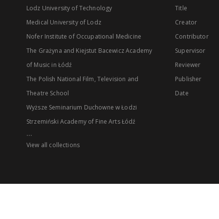
Lodz University of Technology
Title
Medical University of Lodz
Creator
Nofer Institute of Occupational Medicine
Contributor
The Grażyna and Kiejstut Bacewicz Academy
Supervisor
of Music in Łódź
Reviewer
The Polish National Film, Television and
Publisher
Theatre School
Date
Wyższe Seminarium Duchowne w Łodzi
Strzemiński Academy of Fine Arts Łódź
...
View all collections