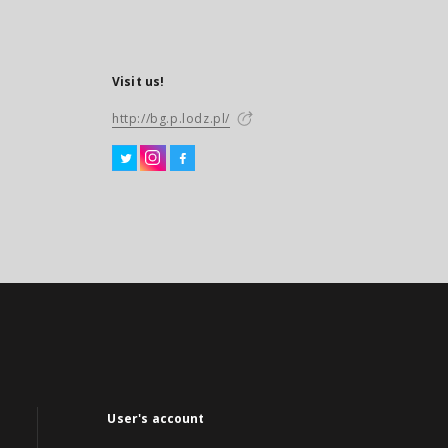
Visit us!
http://bg.p.lodz.pl/
User's account