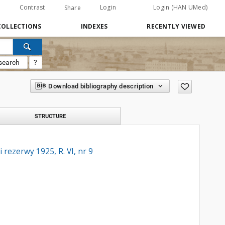
Contrast
Login
Login (HAN UMed)
Share
COLLECTIONS
INDEXES
RECENTLY VIEWED
search
?
Download bibliography description
STRUCTURE
 rezerwy 1925, R. VI, nr 9