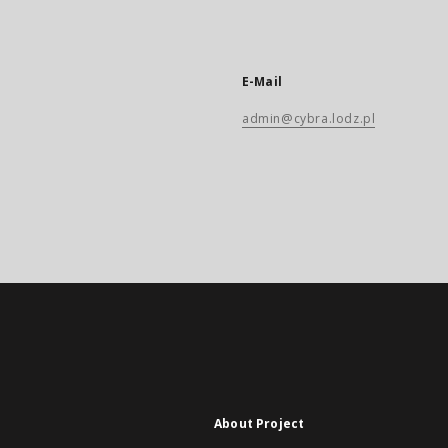
E-Mail
admin@cybra.lodz.pl
About Project