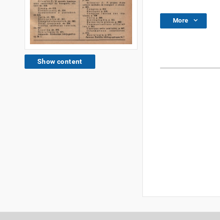
More
Show content