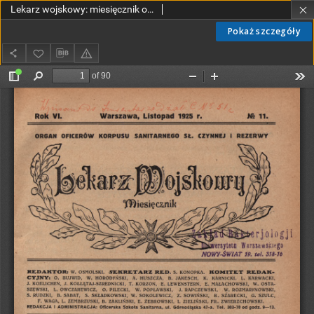
Lekarz wojskowy: miesięcznik organ oficerów korpusu sanitarnego sł. czynnej i rezerwy 1925, R. VI, nr 11
Pokaż szczegóły