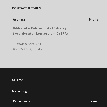
CONTACT DETAILS
Address
Phone
Biblioteka Politechniki Łódzkiej
(koordynator konsorcjum CYBRA)
ul. Wólczańska 223
93-005 Łódź, Polska
SITEMAP
Main page
Collections
Indexes