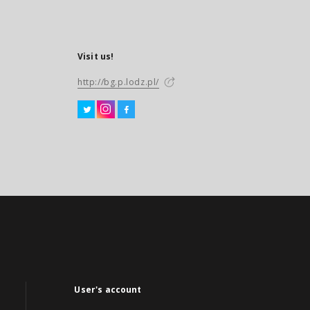
Visit us!
http://bg.p.lodz.pl/
User's account