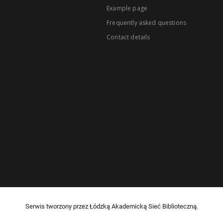
Example page
Frequently asked questions
Contact details
Serwis tworzony przez Łódzką Akademicką Sieć Biblioteczną.