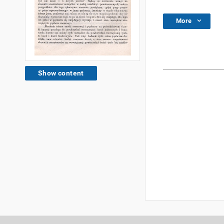
More
Show content