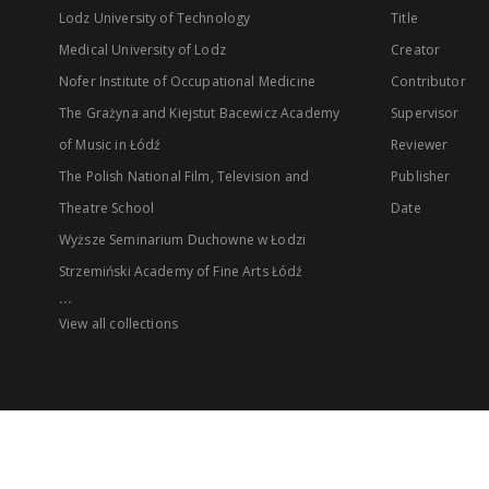
Lodz University of Technology
Title
Medical University of Lodz
Creator
Nofer Institute of Occupational Medicine
Contributor
The Grażyna and Kiejstut Bacewicz Academy
Supervisor
of Music in Łódź
Reviewer
The Polish National Film, Television and
Publisher
Theatre School
Date
Wyższe Seminarium Duchowne w Łodzi
Strzemiński Academy of Fine Arts Łódź
...
View all collections