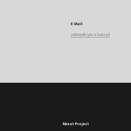
E-Mail
admin@cybra.lodz.pl
About Project