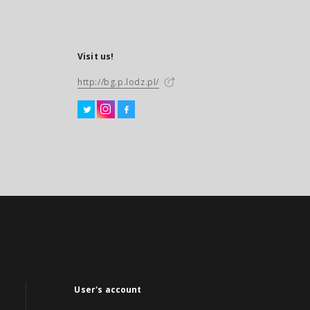
Visit us!
http://bg.p.lodz.pl/
User's account