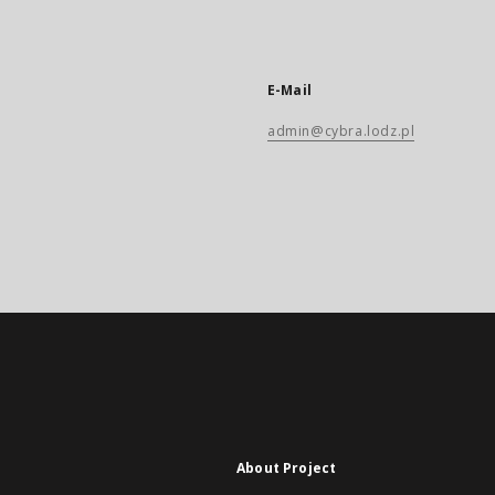
E-Mail
admin@cybra.lodz.pl
About Project