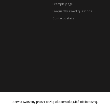
Example page
Frequently asked questions
Contact details
Serwis tworzony przez Łódzką Akademicką Sieć Biblioteczną.