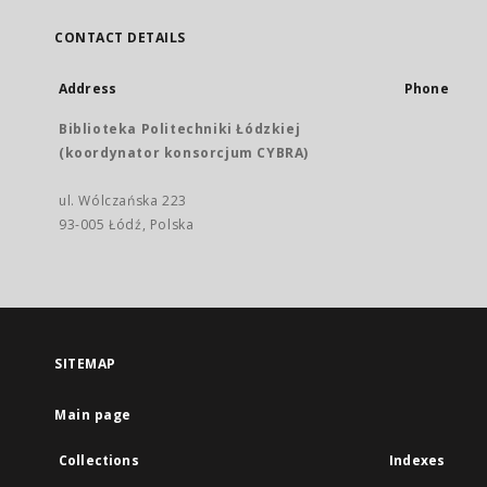
CONTACT DETAILS
Address
Phone
Biblioteka Politechniki Łódzkiej
(koordynator konsorcjum CYBRA)
ul. Wólczańska 223
93-005 Łódź, Polska
SITEMAP
Main page
Collections
Indexes