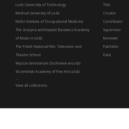
Lodz University of Technology
Title
Medical University of Lodz
Creator
Nofer Institute of Occupational Medicine
Contributor
The Grażyna and Kiejstut Bacewicz Academy
Supervisor
of Music in Łódź
Reviewer
The Polish National Film, Television and
Publisher
Theatre School
Date
Wyższe Seminarium Duchowne w Łodzi
Strzemiński Academy of Fine Arts Łódź
...
View all collections