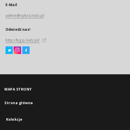
E-Mail
admin@cybra.lodz.pl
Odwiedź nas!
http://bg.p.lodz.pl/
MAPA STRONY
Strona główna
Kolekcje