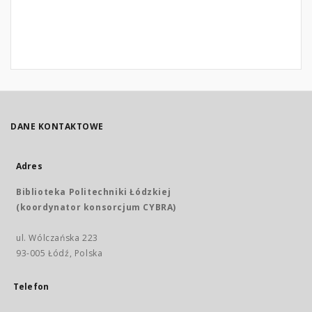
DANE KONTAKTOWE
Adres
Biblioteka Politechniki Łódzkiej
(koordynator konsorcjum CYBRA)
ul. Wólczańska 223
93-005 Łódź, Polska
Telefon