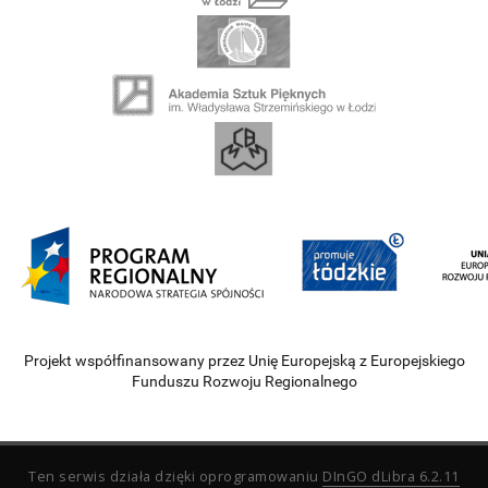
Projekt współfinansowany przez Unię Europejską z Europejskiego
Funduszu Rozwoju Regionalnego
Ten serwis działa dzięki oprogramowaniu
DInGO dLibra 6.2.11