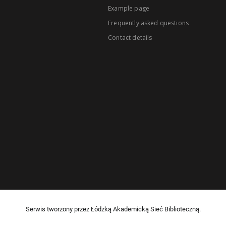
Example page
Frequently asked questions
Contact details
Serwis tworzony przez Łódzką Akademicką Sieć Biblioteczną.