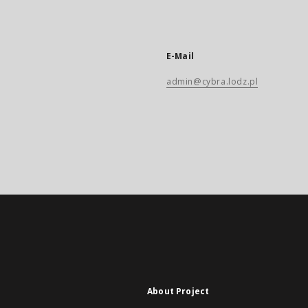
E-Mail
admin@cybra.lodz.pl
About Project