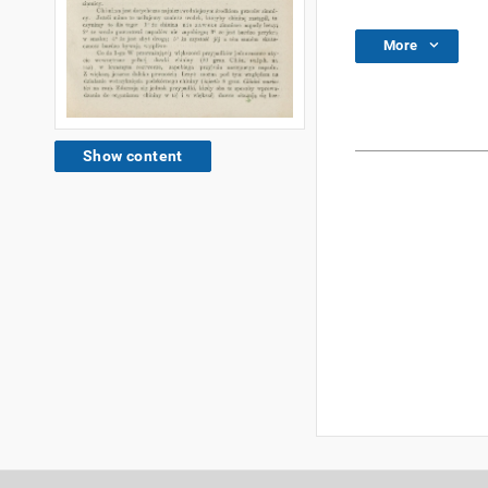
More
Show content