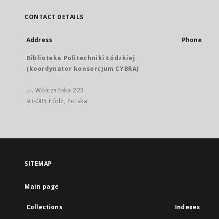
CONTACT DETAILS
Address
Phone
Biblioteka Politechniki Łódzkiej
(koordynator konsorcjum CYBRA)
ul. Wólczańska 223
93-005 Łódź, Polska
SITEMAP
Main page
Collections
Indexes