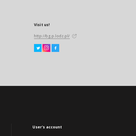
Visit us!
http://bg.p.lodz.pl/
User's account