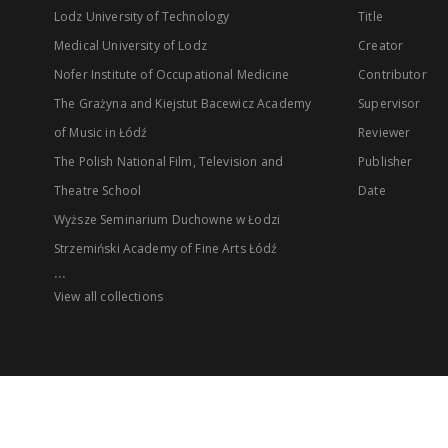
Lodz University of Technology
Title
Medical University of Lodz
Creator
Nofer Institute of Occupational Medicine
Contributor
The Grażyna and Kiejstut Bacewicz Academy
Supervisor
of Music in Łódź
Reviewer
The Polish National Film, Television and
Publisher
Theatre School
Date
Wyższe Seminarium Duchowne w Łodzi
Strzemiński Academy of Fine Arts Łódź
...
View all collections