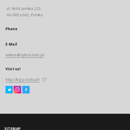
ul. Wólczańska 223
93-005 Łódź, Polska
Phone
E-Mail
admin@cybra.lodz.pl
Visit us!
http://bg.p.lodz.pl/
SITEMAP