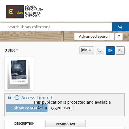
Advanced search
?
OBJECT
EN
PL
Access Limited
This publication is protected and available
only for logged users.
Show content
DESCRIPTION
INFORMATION