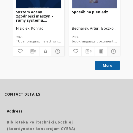
System oceny
Sposób na pieniądz
zgodności maszyn –
ramy systemu,
procedury,
Niziołek, Konrad.
Bednarek, Artur.
Boczkowska, Katar
dokumentacja
2025
2006
TUL monograph electronic resource
book language document monograp
More
CONTACT DETAILS
Address
Biblioteka Politechniki Łódzkiej
(koordynator konsorcjum CYBRA)