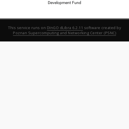
Development Fund
This service runs on
DInGO dLibra 6.2.11
software created by
Poznan Supercomputing and Networking Center (PSNC)