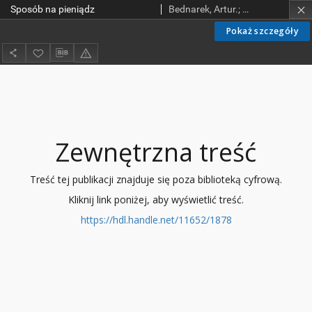
Sposób na pieniądz
Bednarek, Artur.; Boczkowska, Katarzyna.; Chybalski, Filip.; Dubla, Marcin; Dziubecki, Mariusz; Kobus, Iwona.; Lefik, Marcin; Łukasik, Joanna; Marcinkiewicz, Edyta; Matuszewska, Aleksandra; Niziołek, Konrad; Rogalska, Katarzyna; Romek, Dorota; Staniec, Iwona.; Stanisławski, Robert; Wielicka Antczak, Małgorzata; Witkowska, Dorota; Zakrzewska - Bielawska, Agnieszka
Pokaż szczegóły
Zewnętrzna treść
Treść tej publikacji znajduje się poza biblioteką cyfrową.
Kliknij link poniżej, aby wyświetlić treść.
https://hdl.handle.net/11652/1878