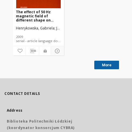
The effect of 50 Hz
magnetic field of
different shape on
oxygen metabolism in
Henrykowska, Gabriela
Jankowski, Wojciech
Pacholski, Krzysztof
Lew
blood platelets: in vitro
studies
2009
serial - article language document
More
CONTACT DETAILS
Address
Biblioteka Politechniki Łódzkiej
(koordynator konsorcjum CYBRA)