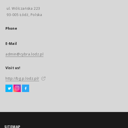
ul. Wólczańska 223
93-005 Łódź, Polska
Phone
E-Mail
admin@cybra.lodz.pl
Visit us!
http://bg.p.lodz.pl/
SITEMAP