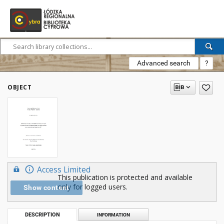
Advanced search
?
OBJECT
Access Limited
This publication is protected and available
only for logged users.
Show content
DESCRIPTION
INFORMATION