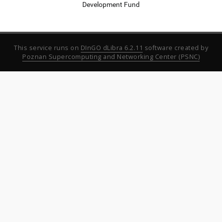
Development Fund
This service runs on
DInGO dLibra 6.2.11
software created by
Poznan Supercomputing and Networking Center (PSNC)