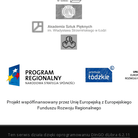
Projekt współfinansowany przez Unię Europejską z Europejskiego
Funduszu Rozwoju Regionalnego
Ten serwis działa dzięki oprogramowaniu
DInGO dLibra 6.2.11