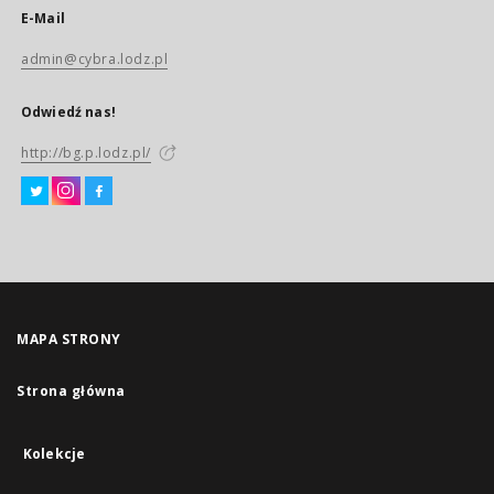
E-Mail
admin@cybra.lodz.pl
Odwiedź nas!
http://bg.p.lodz.pl/
MAPA STRONY
Strona główna
Kolekcje