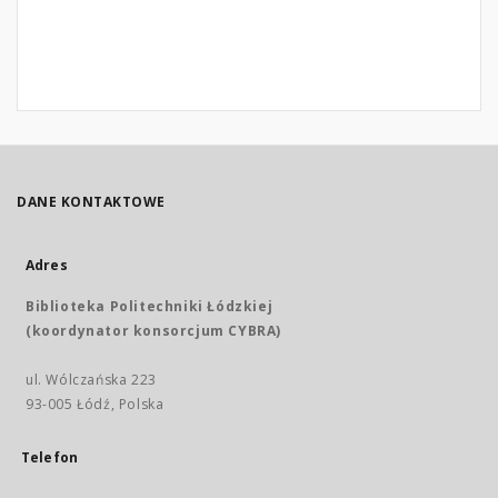
DANE KONTAKTOWE
Adres
Biblioteka Politechniki Łódzkiej
(koordynator konsorcjum CYBRA)
ul. Wólczańska 223
93-005 Łódź, Polska
Telefon