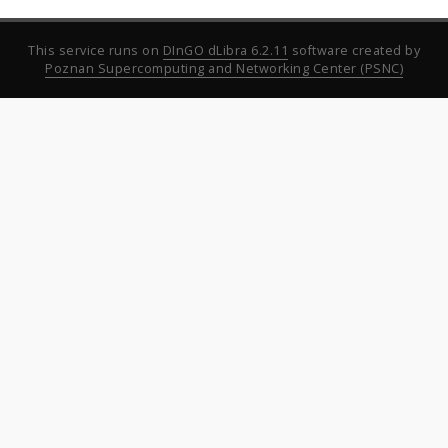
This service runs on
DInGO dLibra 6.2.11
software created by
Poznan Supercomputing and Networking Center (PSNC)