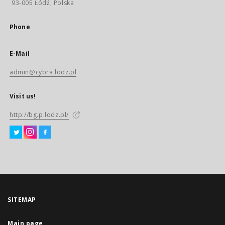
93-005 Łódź, Polska
Phone
E-Mail
admin@cybra.lodz.pl
Visit us!
http://bg.p.lodz.pl/
SITEMAP
Main page