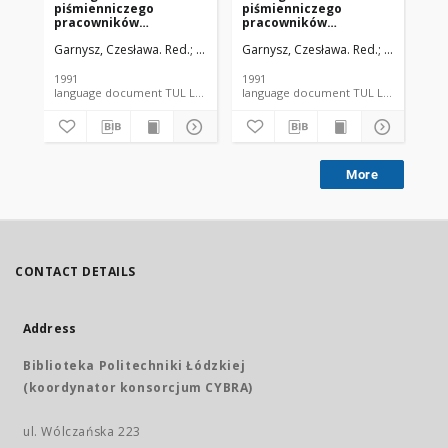
piśmienniczego
piśmienniczego
pi
pracowników
pracowników
pr
Politechniki Łódzkiej za
Politechniki Łódzkiej
Pol
Garnysz, Czesława. Red.
Balwicka, Barbara.
Garnysz, Czesława. Red.
Kornacka, Anna.
Witkowska, 
Scegiel
Gar
1987 cz. I
1987 cz. II do cz. IV
28
1991
1991
199
language document TUL Library document
language document TUL Library
More
CONTACT DETAILS
Address
Biblioteka Politechniki Łódzkiej
(koordynator konsorcjum CYBRA)
ul. Wólczańska 223