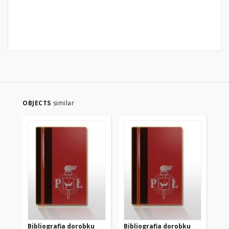
OBJECTS
similar
Bibliografia dorobku
Bibliografia dorobku
Bi