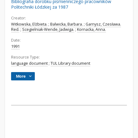
Bibliografia dorobku piśmienniczego pracowników
Politechniki Łódzkiej za 1987
Creator:
Witkowska, Elżbieta.
;
Balwicka, Barbara.
;
Garnysz, Czesława.
Red.
;
Scegielniak-Wende, Jadwiga.
;
Kornacka, Anna.
Date:
1991
Resource Type:
language document
;
TUL Library document
More