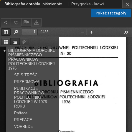
Bibliografia dorobku piśmienniczego pracowników Politechniki Łódzkiej nr 20 1976
Przygocka, Jadwiga (red.); Scegielniak-Wende, Jadwiga (opr.); Garnysz, Czesława. Oprac.; Wojciechowska, Barbara (opr.)
Pokaż szczegóły