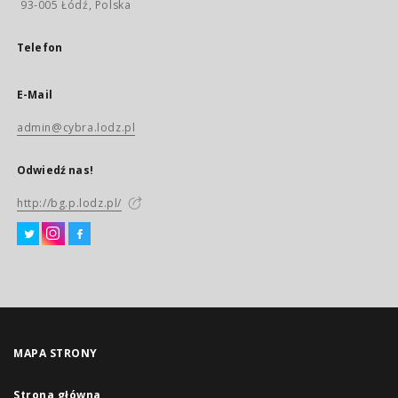
93-005 Łódź, Polska
Telefon
E-Mail
admin@cybra.lodz.pl
Odwiedź nas!
http://bg.p.lodz.pl/
MAPA STRONY
Strona główna