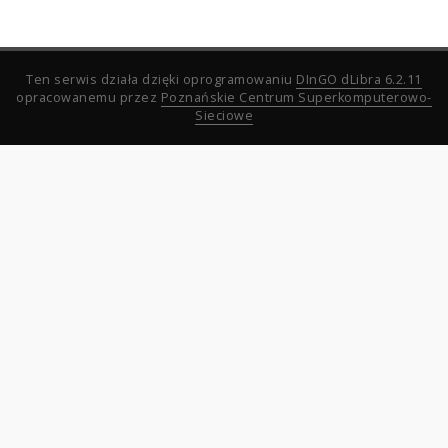
Ten serwis działa dzięki oprogramowaniu
DInGO dLibra 6.2.11
opracowanemu przez
Poznańskie Centrum Superkomputerowo-
Sieciowe