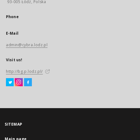
93-005 Łódź, Polska
Phone
E-Mail
admin@cybra.lodz.pl
Visit us!
http://bg.p.lodz.pl/
SITEMAP
Main page