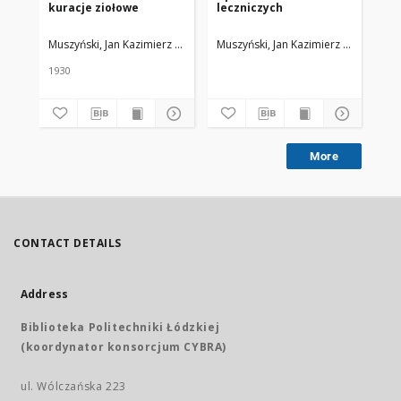
kuracje ziołowe
leczniczych
roś
Ja
Muszyński, Jan Kazimierz (1884-1957)
Muszyński, Jan Kazimierz (1884-1957
Mus
1930
195
More
CONTACT DETAILS
Address
Biblioteka Politechniki Łódzkiej
(koordynator konsorcjum CYBRA)
ul. Wólczańska 223