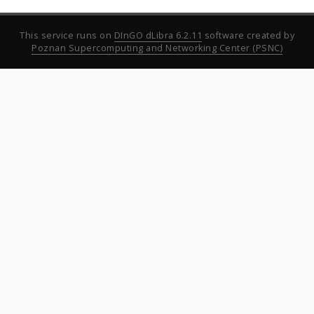
This service runs on
DInGO dLibra 6.2.11
software created by
Poznan Supercomputing and Networking Center (PSNC)