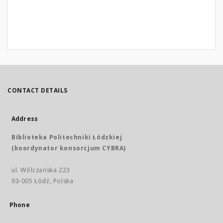
CONTACT DETAILS
Address
Biblioteka Politechniki Łódzkiej
(koordynator konsorcjum CYBRA)
ul. Wólczańska 223
93-005 Łódź, Polska
Phone