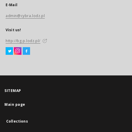
E-Mail
admin@cybra.lodz.pl
Visit us!
http://bg.p.lodz.pl/
SITEMAP
Main page
Collections