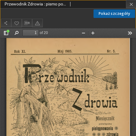
Przewodnik Zdrowia : pismo poświęcone pielęgnowaniu zdrowia i sposobowi życia według praw i wskazówek przyrody, R.XI, Nr 5, (1905)
Pokaż szczegóły