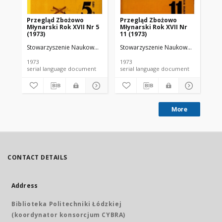
Przegląd Zbożowo
Przegląd Zbożowo
No 
Młynarski Rok XVII Nr 5
Młynarski Rok XVII Nr
(1973)
11 (1973)
Stowarzyszenie Naukowo-Techniczne Inżynierów i Techników Przemy
Stowarzyszenie Naukowo-Techniczne
Sto
1973
1973
197
serial language document
serial language document
More
CONTACT DETAILS
Address
Biblioteka Politechniki Łódzkiej
(koordynator konsorcjum CYBRA)