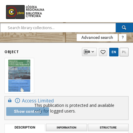
Advanced search
?
OBJECT
EN
PL
Access Limited
This publication is protected and available
only for logged users.
Show content
DESCRIPTION
INFORMATION
STRUCTURE