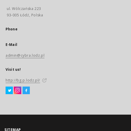
ul. Wólczańska 223
93-005 Łódź, Polska
Phone
E-Mail
admin@cybra.lodz.pl
Visit us!
http://bg.p.lodz.pl/
SITEMAP