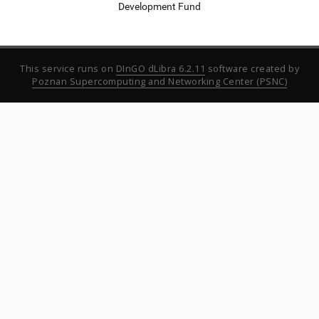
Development Fund
This service runs on
DInGO dLibra 6.2.11
software created by
Poznan Supercomputing and Networking Center (PSNC)