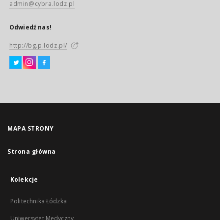
admin@cybra.lodz.pl
Odwiedź nas!
http://bg.p.lodz.pl/
MAPA STRONY
Strona główna
Kolekcje
Politechnika Łódzka
Uniwersytet Medyczny