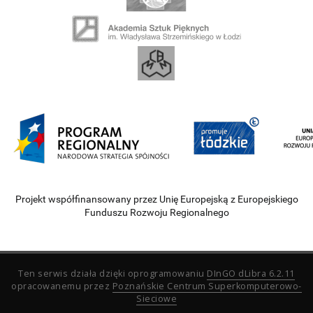
Projekt współfinansowany przez Unię Europejską z Europejskiego
Funduszu Rozwoju Regionalnego
Ten serwis działa dzięki oprogramowaniu
DInGO dLibra 6.2.11
opracowanemu przez
Poznańskie Centrum Superkomputerowo-
Sieciowe