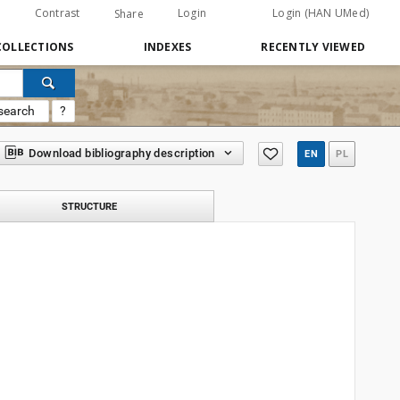
Contrast
Login
Login (HAN UMed)
Share
COLLECTIONS
INDEXES
RECENTLY VIEWED
search
?
Download bibliography description
EN
PL
STRUCTURE