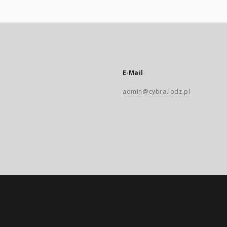
E-Mail
admin@cybra.lodz.pl