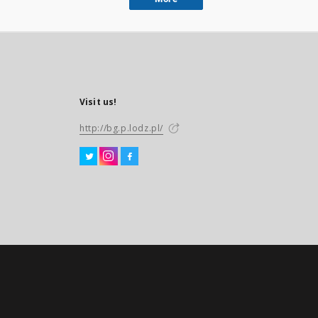
Visit us!
http://bg.p.lodz.pl/