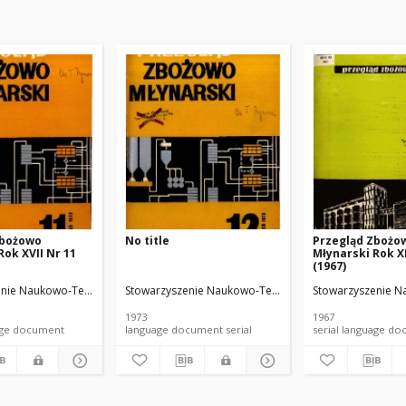
Zbożowo
No title
Przegląd Zbożo
Rok XVII Nr 11
Młynarski Rok XI
(1967)
 i Techników Przemysłu Spożywczego
nie Naukowo-Techniczne Inżynierów i Techników Przemysłu Spożywczego
Stowarzyszenie Naukowo-Techniczne Inżynierów i Te
Stowarzyszenie N
1973
1967
anguage document
language document serial
serial language