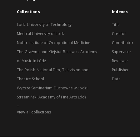
Collections
Indexes
Lodz University of Technology
Title
Medical University of Lodz
Creator
Nofer Institute of Occupational Medicine
Contributor
The Grażyna and Kiejstut Bacewicz Academy
Supervisor
of Music in Łódź
Reviewer
The Polish National Film, Television and
Publisher
Theatre School
Date
Wyższe Seminarium Duchowne w Łodzi
Strzemiński Academy of Fine Arts Łódź
...
View all collections