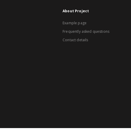
About Project
Example page
Frequently asked questions
Contact details