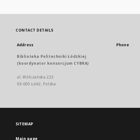
CONTACT DETAILS
Address
Phone
Biblioteka Politechniki Łódzkiej
(koordynator konsorcjum CYBRA)
ul. Wólczańska 223
93-005 Łódź, Polska
SITEMAP
Main page