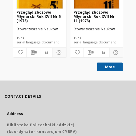
Przegląd Zbożowo
Przegląd Zbożowo
No 
Młynarski Rok XVII Nr 5
Młynarski Rok XVII Nr
(1973)
11 (1973)
Stowarzyszenie Naukowo-Techniczne Inżynierów i Techników Przemy
Stowarzyszenie Naukowo-Techniczne
Sto
1973
1973
197
serial language document
serial language document
More
CONTACT DETAILS
Address
Biblioteka Politechniki Łódzkiej
(koordynator konsorcjum CYBRA)