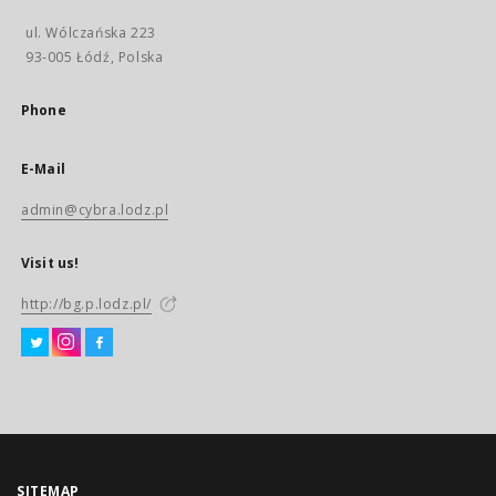
ul. Wólczańska 223
93-005 Łódź, Polska
Phone
E-Mail
admin@cybra.lodz.pl
Visit us!
http://bg.p.lodz.pl/
SITEMAP