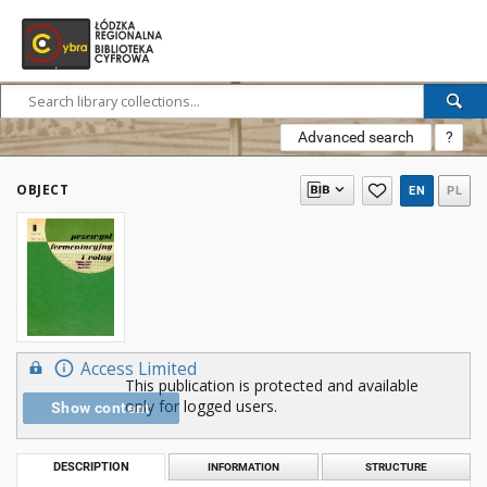
Advanced search
?
OBJECT
EN
PL
Access Limited
This publication is protected and available
only for logged users.
Show content
DESCRIPTION
INFORMATION
STRUCTURE