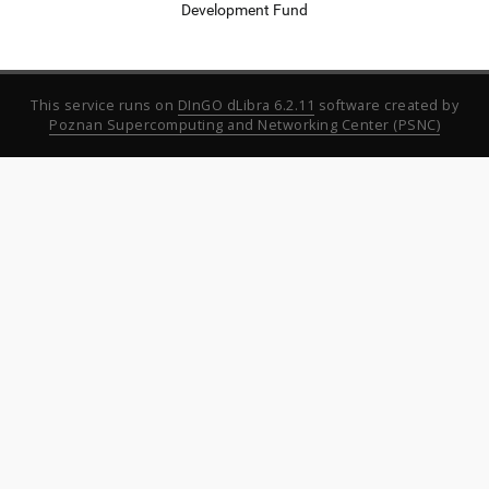
Development Fund
This service runs on
DInGO dLibra 6.2.11
software created by
Poznan Supercomputing and Networking Center (PSNC)