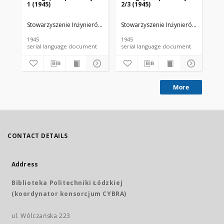
1 (1945)
2/3 (1945)
4 (
Stowarzyszenie Inżynierów i Techników Przemysłu Papierniczego
Stowarzyszenie Inżynierów i Techni
Sto
1945
1945
194
serial language document
serial language document
More
CONTACT DETAILS
Address
Biblioteka Politechniki Łódzkiej
(koordynator konsorcjum CYBRA)
ul. Wólczańska 223