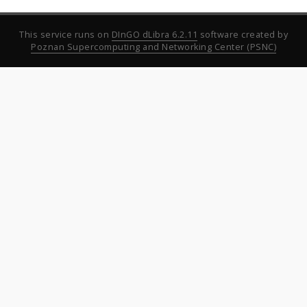
This service runs on
DInGO dLibra 6.2.11
software created by
Poznan Supercomputing and Networking Center (PSNC)