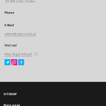
93-005 Łódź, Polska
Phone
E-Mail
admin@cybra.lodz.pl
Visit us!
http://bg.p.lodz.pl/
SITEMAP
Main page