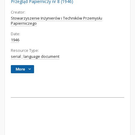
Przegląd Papierniczy nr 8 (1946)
Creator:
Stowarzyszenie Inżynierów i Techników Przemysłu
Papierniczego
Date:
1946
Resource Type:
serial
;
language document
More