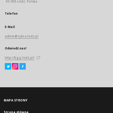
93-005 Łódź, Polska
Telefon
E-Mail
admin@cybra.lodz.pl
Odwiedź nas!
http://bg.p.lodz.pl/
MAPA STRONY
Strona główna