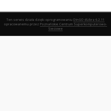
Ten serwis działa dzięki oprogramowaniu
DInGO dLibra 6.2.11
opracowanemu przez
Poznańskie Centrum Superkomputerowo-
Sieciowe