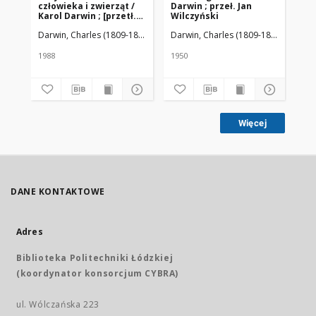
człowieka i zwierząt /
Darwin ; przeł. Jan
Kar
Karol Darwin ; [przetł.
Wilczyński
an
Zofia Majlert i Krystyna
au
Darwin, Charles (1809-1882)
Majlert, Zofia (1917- ). Tł.; Zaćwilichow
Darwin, Charles (1809-1882)
Wilczyń
Dar
Zaćwilichowska ; red.
nauk. Roman J.
Wojtusiak ; przedm.
1988
1950
187
opatrzył Włodzimierz
Szewczuk]
Więcej
DANE KONTAKTOWE
Adres
Biblioteka Politechniki Łódzkiej
(koordynator konsorcjum CYBRA)
ul. Wólczańska 223