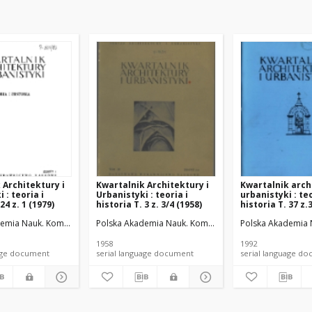
 Architektury i
Kwartalnik Architektury i
Kwartalnik arch
 : teoria i
Urbanistyki : teoria i
urbanistyki : teo
24 z. 1 (1979)
historia T. 3 z. 3/4 (1958)
historia T. 37 z.
anistyki.
mia Nauk. Komitet Architektury i Urbanistyki.
Polska Akademia Nauk. Komitet Architektury i Urbanisty
Polska Akademia Na
1958
1992
anguage document
serial language document
serial language