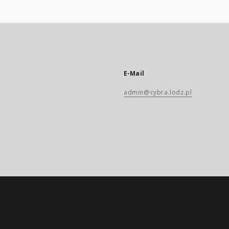
E-Mail
admin@cybra.lodz.pl