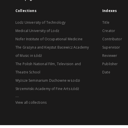
Collections
Indexes
Lodz University of Technology
Title
Medical University of Lodz
Creator
Nofer Institute of Occupational Medicine
Contributor
The Grażyna and Kiejstut Bacewicz Academy
Supervisor
of Music in Łódź
Reviewer
The Polish National Film, Television and
Publisher
Theatre School
Date
Wyższe Seminarium Duchowne w Łodzi
Strzemiński Academy of Fine Arts Łódź
...
View all collections