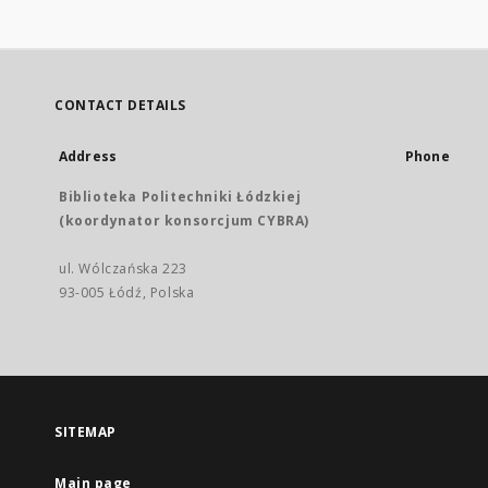
CONTACT DETAILS
Address
Phone
Biblioteka Politechniki Łódzkiej
(koordynator konsorcjum CYBRA)
ul. Wólczańska 223
93-005 Łódź, Polska
SITEMAP
Main page