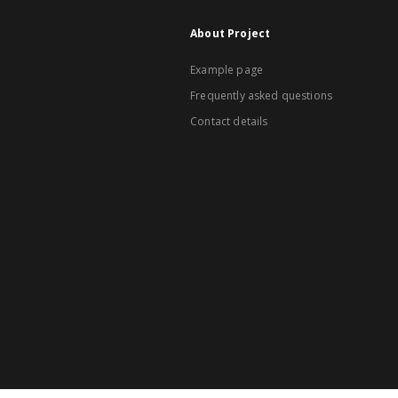
About Project
Example page
Frequently asked questions
Contact details