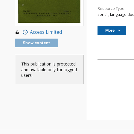
Resource Type:
serial
;
language do
More
Access Limited
Show content
This publication is protected
and available only for logged
users.