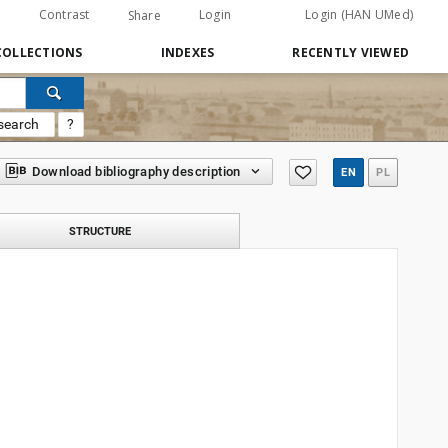
Contrast
Login
Login (HAN UMed)
Share
COLLECTIONS
INDEXES
RECENTLY VIEWED
search
?
Download bibliography description
EN
PL
STRUCTURE