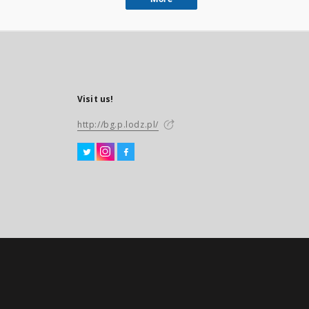
Visit us!
http://bg.p.lodz.pl/