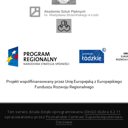
Projekt współfinansowany przez Unię Europejską z Europejskiego
Funduszu Rozwoju Regionalnego
Ten serwis działa dzięki oprogramowaniu
DInGO dLibra 6.2.11
opracowanemu przez
Poznańskie Centrum Superkomputerowo-
Sieciowe