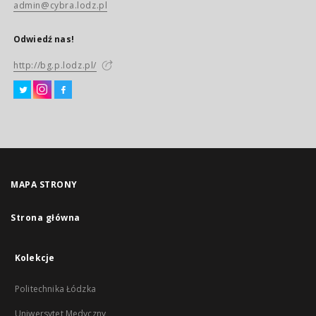
admin@cybra.lodz.pl
Odwiedź nas!
http://bg.p.lodz.pl/
MAPA STRONY
Strona główna
Kolekcje
Politechnika Łódzka
Uniwersytet Medyczny