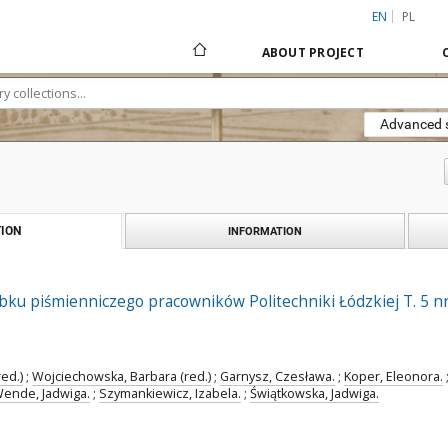
EN
PL
ABOUT PROJECT
Advanced 
ION
INFORMATION
obku piśmienniczego pracowników Politechniki Łódzkiej T. 5 
ed.)
;
Wojciechowska, Barbara (red.)
;
Garnysz, Czesława.
;
Koper, Eleonora.
Wende, Jadwiga.
;
Szymankiewicz, Izabela.
;
Świątkowska, Jadwiga.