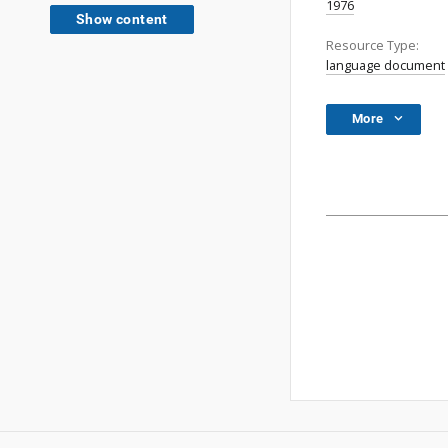
1976
Show content
Resource Type:
language document
More