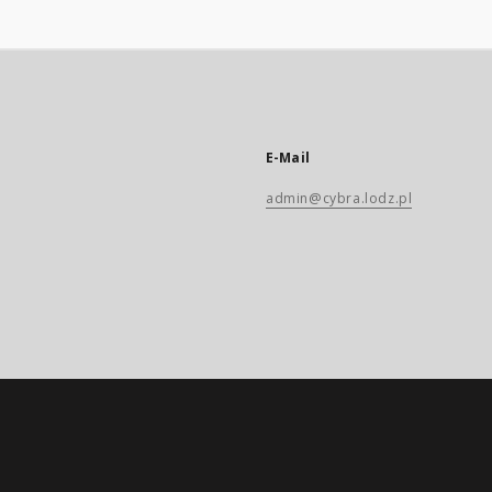
E-Mail
admin@cybra.lodz.pl