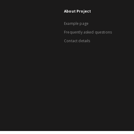
About Project
Example page
Frequently asked questions
Contact details