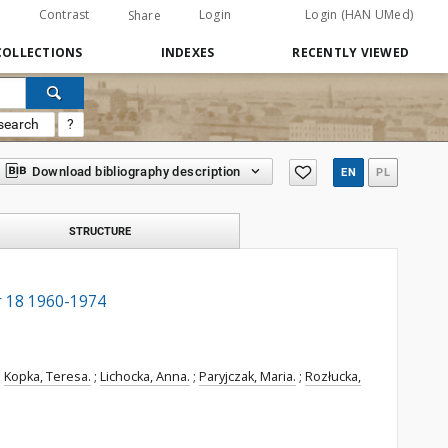
Contrast
Login
Login (HAN UMed)
Share
COLLECTIONS
INDEXES
RECENTLY VIEWED
search
?
Download bibliography description
EN
PL
STRUCTURE
nr 18 1960-1974
;
Kopka, Teresa.
;
Lichocka, Anna.
;
Paryjczak, Maria.
;
Rozłucka,