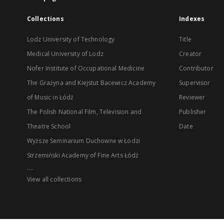
Collections
Indexes
Lodz University of Technology
Title
Medical University of Lodz
Creator
Nofer Institute of Occupational Medicine
Contributor
The Grażyna and Kiejstut Bacewicz Academy
Supervisor
of Music in Łódź
Reviewer
The Polish National Film, Television and
Publisher
Theatre School
Date
Wyższe Seminarium Duchowne w Łodzi
Strzemiński Academy of Fine Arts Łódź
...
View all collections