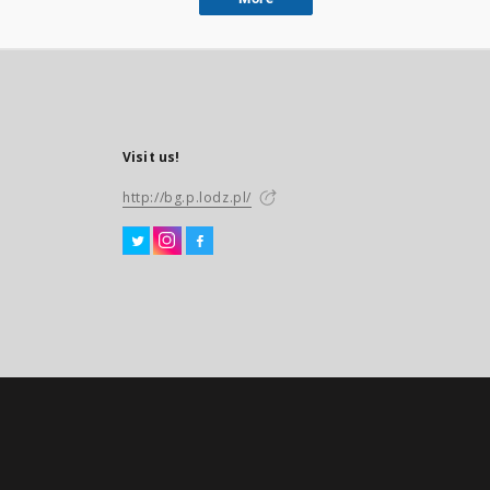
Visit us!
http://bg.p.lodz.pl/