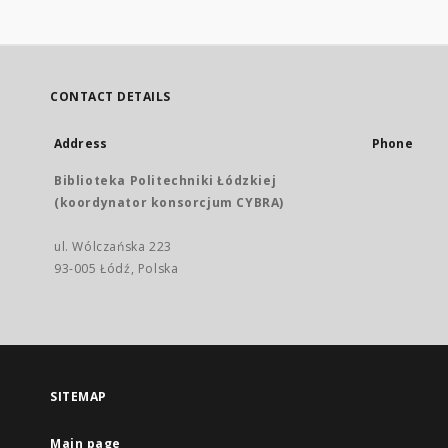
CONTACT DETAILS
Address
Phone
Biblioteka Politechniki Łódzkiej
(koordynator konsorcjum CYBRA)
ul. Wólczańska 223
93-005 Łódź, Polska
SITEMAP
Main page