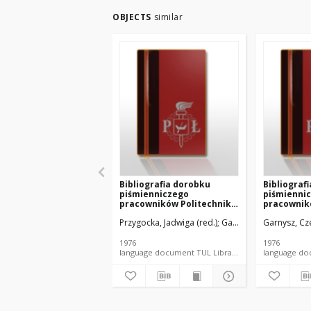
OBJECTS
similar
Bibliografia dorobku
Bibliograf
piśmienniczego
piśmienni
pracowników Politechniki
pracownikó
Łódzkiej T. 2 nr 18 1960-
Łódzkiej T.
Przygocka, Jadwiga (red.)
Garnysz, Czesława.
Garnysz, Cz
Ko
1974
1974
1976
1976
language document TUL Library document