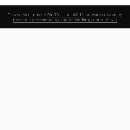
This service runs on
DInGO dLibra 6.2.11
software created by
Poznan Supercomputing and Networking Center (PSNC)