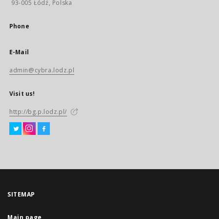
93-005 Łódź, Polska
Phone
E-Mail
admin@cybra.lodz.pl
Visit us!
http://bg.p.lodz.pl/
SITEMAP
Main page