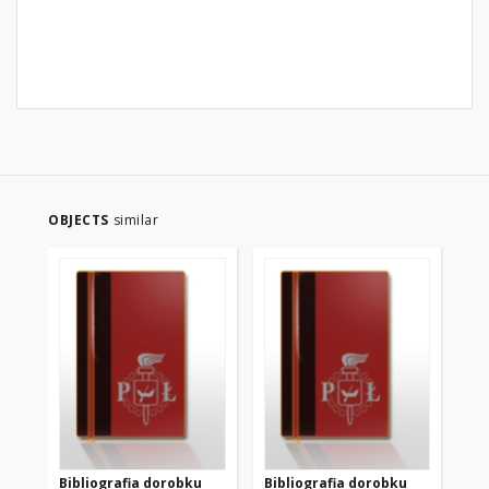
OBJECTS
similar
Bibliografia dorobku
Bibliografia dorobku
Bi