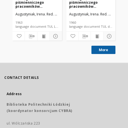
piśmienniczego
piśmienniczego
pi
pracowników
pracowników
pr
Politechniki Łódzkiej nr
Politechniki Łódzkiej nr
Pol
Augustyniak, Irena. Red. nacz.
Przygocka, Jadwiga (opr.)
Augustyniak, Irena. Red. nacz.
Przygo
Prz
5 1961/1962
2 1959/1960
9 1
1963
1960
196
language document TUL Library document
language document TUL document
More
CONTACT DETAILS
Address
Biblioteka Politechniki Łódzkiej
(koordynator konsorcjum CYBRA)
ul. Wólczańska 223