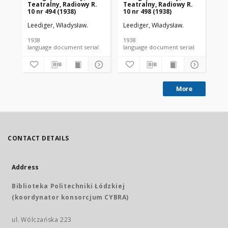
Teatralny, Radiowy R.
Teatralny, Radiowy R.
Te
10 nr 494 (1938)
10 nr 498 (1938)
10 
Leediger, Władysław.
Leediger, Władysław.
Lee
1938
1938
193
language document serial
language document serial
More
CONTACT DETAILS
Address
Biblioteka Politechniki Łódzkiej
(koordynator konsorcjum CYBRA)
ul. Wólczańska 223