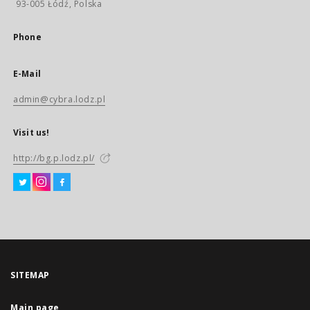
93-005 Łódź, Polska
Phone
E-Mail
admin@cybra.lodz.pl
Visit us!
http://bg.p.lodz.pl/
SITEMAP
Main page