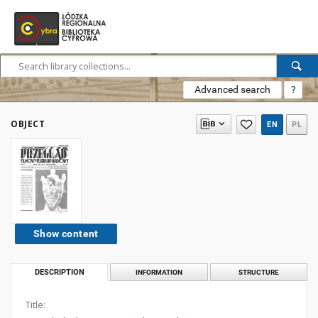
Advanced search
?
OBJECT
EN
PL
Show content
DESCRIPTION
INFORMATION
STRUCTURE
Title: