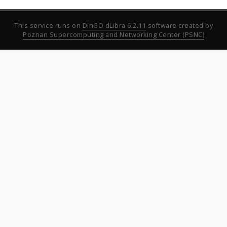
This service runs on
DInGO dLibra 6.2.11
software created by
Poznan Supercomputing and Networking Center (PSNC)