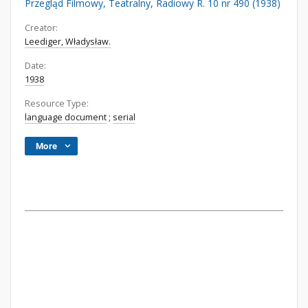
Przegląd Filmowy, Teatralny, Radiowy R. 10 nr 490 (1938)
Creator:
Leediger, Władysław.
Date:
1938
Resource Type:
language document
;
serial
More