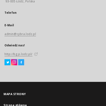
93-005 Łódź, Polska
Telefon
E-Mail
admin@cybra.lodz.pl
Odwiedź nas!
http://bg.p.lodz.pl/
MAPA STRONY
Strona główna