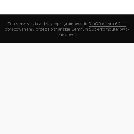
Ten serwis działa dzięki oprogramowaniu
DInGO dLibra 6.2.11
opracowanemu przez
Poznańskie Centrum Superkomputerowo-
Sieciowe