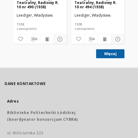
Teatralny, Radiowy R.
Teatralny, Radiowy R.
Te
10 nr 490 (1938)
10 nr 494 (1938)
10 
Leediger, Władysław.
Leediger, Władysław.
Lee
1938
1938
193
czasopismo
czasopismo
cz
Więcej
DANE KONTAKTOWE
Adres
Biblioteka Politechniki Łódzkiej
(koordynator konsorcjum CYBRA)
ul. Wólczańska 223