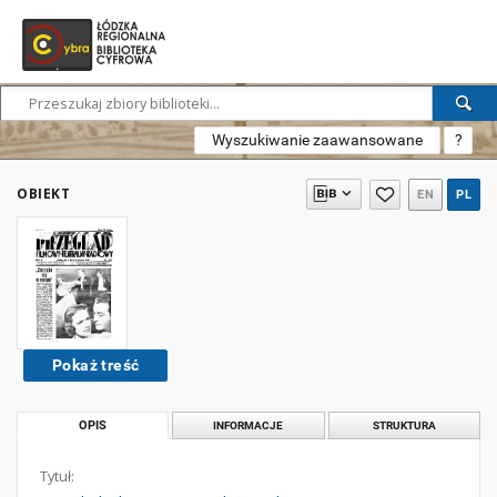
Wyszukiwanie zaawansowane
?
OBIEKT
EN
PL
Pokaż treść
OPIS
INFORMACJE
STRUKTURA
Tytuł: