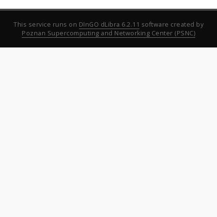
This service runs on
DInGO dLibra 6.2.11
software created by
Poznan Supercomputing and Networking Center (PSNC)