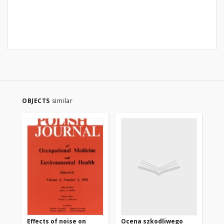
OBJECTS
similar
Effects of noise on
Ocena szkodliwego
Ag