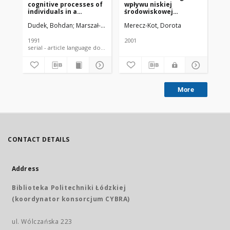
cognitive processes of
wpływu niskiej
am
individuals in a
środowiskowej
off
laboratory experiment
ekspozycji na ołów na
Dudek, Bohdan
Marszał-Wiśniewska, Magdalena
Merecz-Kot, Dorota
Merecz-Kot, Dorota
Mer
funkcje psychiczne i
osiągnięcia szkolne
dzieci w wieku od 6 do
1991
2001
200
11 lat. Praca na stopień
serial - article language document
doktora nauk
medycznych
More
CONTACT DETAILS
Address
Biblioteka Politechniki Łódzkiej
(koordynator konsorcjum CYBRA)
ul. Wólczańska 223