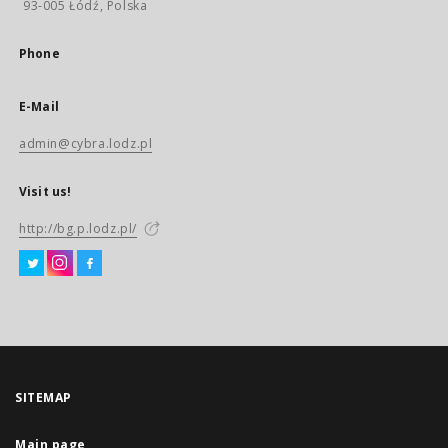
93-005 Łódź, Polska
Phone
E-Mail
admin@cybra.lodz.pl
Visit us!
http://bg.p.lodz.pl/
SITEMAP
Main page