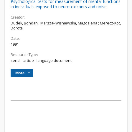
Psychological tests for measurement of mental functions
in individuals exposed to neurotoxicants and noise
Creator:
Dudek, Bohdan
;
Marszał-Wiśniewska, Magdalena
;
Merecz-Kot,
Dorota
Date:
1991
Resource Type:
serial - article
;
language document
More