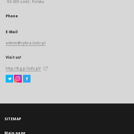
93-005 Łódź, Polska
Phone
E-Mail
admin@cybra.lodz.pl
Visit us!
http://bg.p.lodz.pl/
SITEMAP
Main page