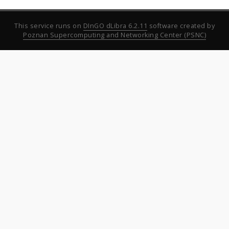
This service runs on
DInGO dLibra 6.2.11
software created by
Poznan Supercomputing and Networking Center (PSNC)