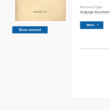
Resource Type:
language document
More
Show content