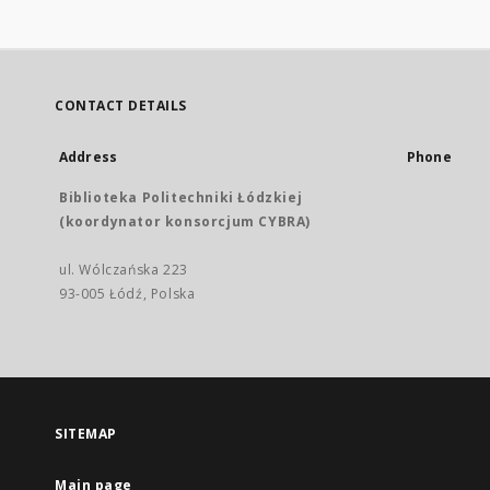
CONTACT DETAILS
Address
Phone
Biblioteka Politechniki Łódzkiej
(koordynator konsorcjum CYBRA)
ul. Wólczańska 223
93-005 Łódź, Polska
SITEMAP
Main page