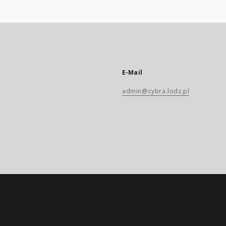
E-Mail
admin@cybra.lodz.pl