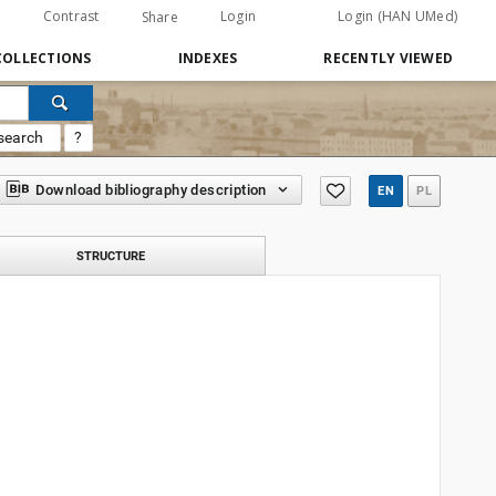
Contrast
Login
Login (HAN UMed)
Share
COLLECTIONS
INDEXES
RECENTLY VIEWED
search
?
Download bibliography description
EN
PL
STRUCTURE