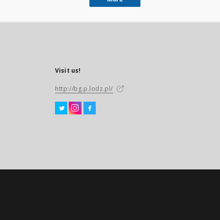
Visit us!
http://bg.p.lodz.pl/