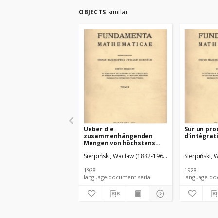
OBJECTS
similar
Ueber die
Sur un pro
zusammenhängenden
d'intégrat
Mengen von höchstens
zweiter Ordnung
Sierpiński, Wacław (1882-1969). Red.
Sierpiński, 
Mazurkiewic
1928
1928
language document serial