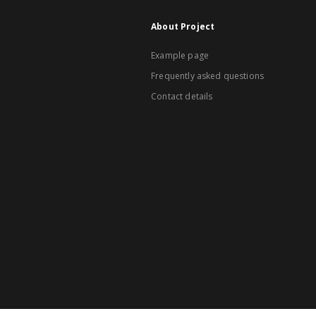
About Project
Example page
Frequently asked questions
Contact details