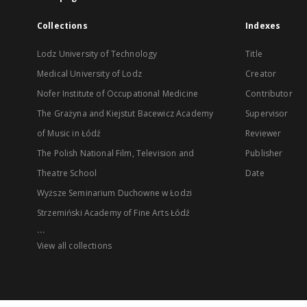
Collections
Indexes
Lodz University of Technology
Title
Medical University of Lodz
Creator
Nofer Institute of Occupational Medicine
Contributor
The Grażyna and Kiejstut Bacewicz Academy
Supervisor
of Music in Łódź
Reviewer
The Polish National Film, Television and
Publisher
Theatre School
Date
Wyższe Seminarium Duchowne w Łodzi
Strzemiński Academy of Fine Arts Łódź
...
View all collections