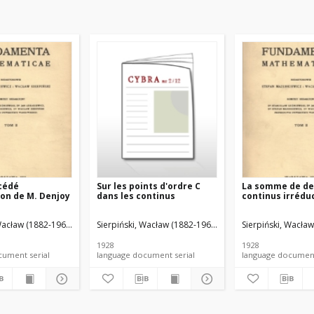
cédé
Sur les points d'ordre C
La somme de d
ion de M. Denjoy
dans les continus
continus irrédu
Wacław (1882-1969). Red.
z, Stefan (1888-1945). Red.
Sierpiński, Wacław (1882-1969). Red.
Mazurkiewicz, Stefan (1888-1945). Red.
Sierpiński, Wacław
Mazurkiewicz, Ste
1928
1928
language document serial
language document serial