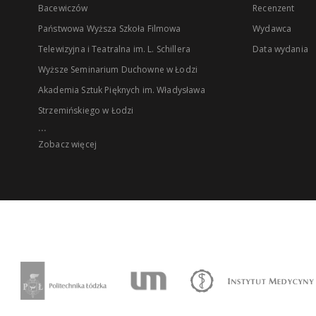
Bacewiczów
Recenzent
Państwowa Wyższa Szkoła Filmowa
Wydawca
Telewizyjna i Teatralna im. L. Schillera
Data wydania
Wyższe Seminarium Duchowne w Łodzi
Akademia Sztuk Pięknych im. Władysława
Strzemińskiego w Łodzi
...
Zobacz więcej