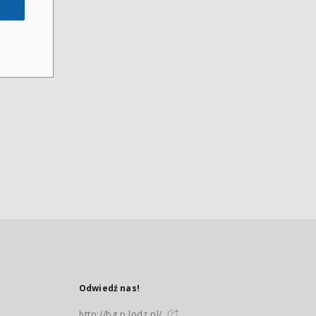
Odwiedź nas!
http://bg.p.lodz.pl/