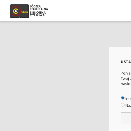
USTA
Poniż
Twój 
hasło
E-m
Naz