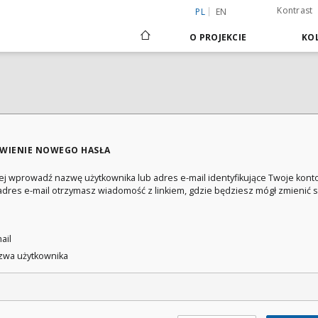
Kontrast
PL
EN
O PROJEKCIE
KOL
WIENIE NOWEGO HASŁA
ej wprowadź nazwę użytkownika lub adres e-mail identyfikujące Twoje konto
adres e-mail otrzymasz wiadomość z linkiem, gdzie będziesz mógł zmienić 
:
ail
wa użytkownika