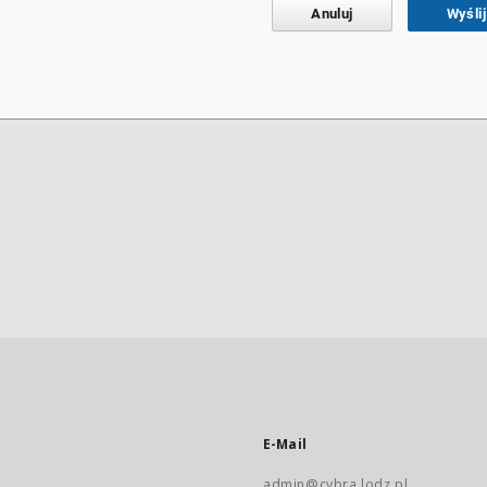
Anuluj
Wyślij
E-Mail
admin@cybra.lodz.pl