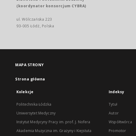
(koordynator konsorcjum CYBRA)
ul. Wólczańska 223
93-005 Łódź, Polska
MAPA STRONY
Strona główna
Kolekcje
Indeksy
Politechnika Łódzka
Tytuł
Uniwersytet Medyczny
Autor
Instytut Medycyny Pracy im. prof. J. Nofera
Współtwórca
Akademia Muzyczna im. Grażyny i Kiejstuta
Promotor