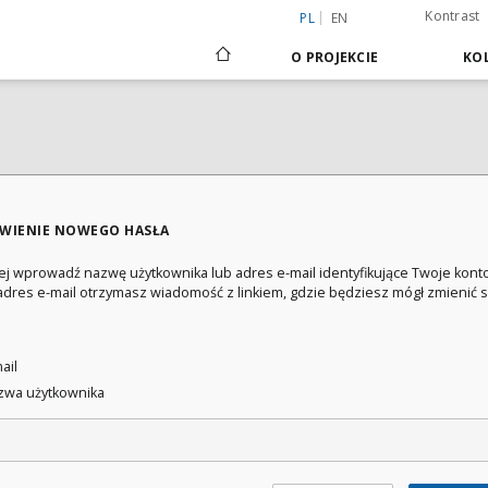
Kontrast
PL
EN
O PROJEKCIE
KOL
WIENIE NOWEGO HASŁA
ej wprowadź nazwę użytkownika lub adres e-mail identyfikujące Twoje konto
adres e-mail otrzymasz wiadomość z linkiem, gdzie będziesz mógł zmienić 
:
ail
wa użytkownika