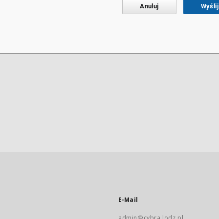
Anuluj
Wyślij
E-Mail
admin@cybra.lodz.pl