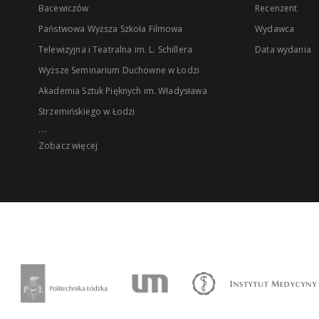
Bacewiczów
Recenzent
Państwowa Wyższa Szkoła Filmowa
Wydawca
Telewizyjna i Teatralna im. L. Schillera
Data wydania
Wyższe Seminarium Duchowne w Łodzi
Akademia Sztuk Pięknych im. Władysława
Strzemińskiego w Łodzi
...
Zobacz więcej