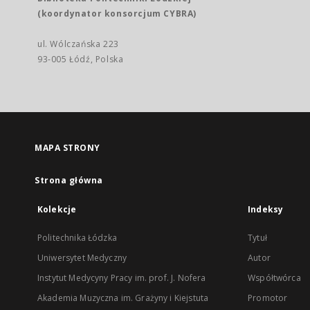
(koordynator konsorcjum CYBRA)
ul. Wólczańska 223
93-005 Łódź, Polska
MAPA STRONY
Strona główna
Kolekcje
Indeksy
Politechnika Łódzka
Tytuł
Uniwersytet Medyczny
Autor
Instytut Medycyny Pracy im. prof. J. Nofera
Współtwórca
Akademia Muzyczna im. Grażyny i Kiejstuta
Promotor