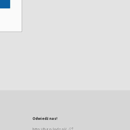
Odwiedź nas!
http://bg.p.lodz.pl/