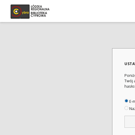
USTA
Poniż
Twój 
hasło
E-m
Naz